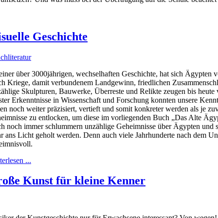
isuelle Geschichte
chliteratur
seiner über 3000jährigen, wechselhaften Geschichte, hat sich Ägypten 
ch Kriege, damit verbundenem Landgewinn, friedlichen Zusammenschlüs
ählige Skulpturen, Bauwerke, Überreste und Relikte zeugen bis heute v
ster Erkenntnisse in Wissenschaft und Forschung konnten unsere Kenn
ten noch weiter präzisiert, vertieft und somit konkreter werden als je 
eimnisse zu entlocken, um diese im vorliegenden Buch „Das Alte Ägyp
h noch immer schlummern unzählige Geheimnisse über Ägypten und s
r ans Licht geholt werden. Denn auch viele Jahrhunderte nach dem Un
eimnisvoll.
erlesen ...
oße Kunst für kleine Kenner
iker der Kunstgeschichte nur für Erwachsene interessant? Von wegen! 