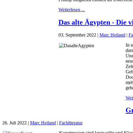
Weiterlesen ...
Das alte Ägypten - Die v
03. September 2022
|
Marc Heiland
|
Fa
In 
dur
Unz
neu
Zei
Geh
Doc
meh
geh
Weit
Gr
26. Juli 2022
|
Marc Heiland
|
Fachliteratur
Kunstmuseen sind langweilig und Klass