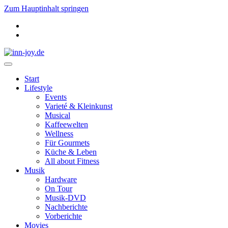
Zum Hauptinhalt springen
Start
Lifestyle
Events
Varieté & Kleinkunst
Musical
Kaffeewelten
Wellness
Für Gourmets
Küche & Leben
All about Fitness
Musik
Hardware
On Tour
Musik-DVD
Nachberichte
Vorberichte
Movies