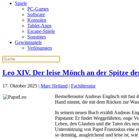
Spiele
PC-Games
Software
Konsolen
Tablet-Apps
Escape-Spiele
Sonstiges
Gewinnspiele
Verlosungen
Leo XIV. Der leise Mönch an der Spitze d
17. Oktober 2025
|
Marc Heiland
|
Fachliteratur
Bestsellerautor Andreas Englisch mit fast 
Hand nimmt, die mit dem Rücken zur Wand
In seinem neuen Buch erzählt Andreas Eng
Papstamt: Er findet Weggefährten, enge Ve
Leben, den Glauben und die Taten des neue
Unterstützung von Papst Franziskus eine ei
so demütig, ausgleichend und leise ist, wie