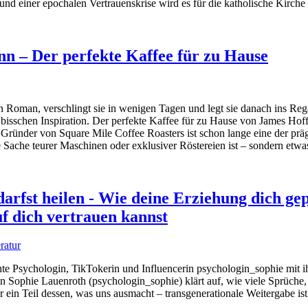
und einer epochalen Vertrauenskrise wird es für die katholische Kirc
n – Der perfekte Kaffee für zu Hause
en Roman, verschlingt sie in wenigen Tagen und legt sie danach ins Reg
bisschen Inspiration. Der perfekte Kaffee für zu Hause von James Hof
Gründer von Square Mile Coffee Roasters ist schon lange eine der pr
ne Sache teurer Maschinen oder exklusiver Röstereien ist – sondern etwa
arfst heilen - Wie deine Erziehung dich gep
uf dich vertrauen kannst
ratur
te Psychologin, TikTokerin und Influencerin psychologin_sophie mit i
n Sophie Lauenroth (psychologin_sophie) klärt auf, wie viele Sprüche, 
r ein Teil dessen, was uns ausmacht – transgenerationale Weitergabe is