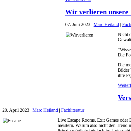
Wir verlieren unsere
07. Juni 2023
|
Marc Heiland
|
Fach
Nicht 
Gewalt
“Wissen
Die Fot
Die me
Bilder
ihre Ps
Weiterl
Vers
20. April 2023
|
Marc Heiland
|
Fachliteratur
Live Escape Rooms, Exit Games oder Esc
meistern. Warum also nicht den Trend i
Prinzip möglichst einfach im Unterric