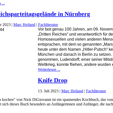
 ...
ichsparteitagsgelände in Nürnberg
r 2023
|
Marc Heiland
|
Fachliteratur
Vor fast genau 100 Jahren, am 09. Novembe
„Dritten Reiches“ und verantwortlich für 
Homosexuellen und vielen anderen Mensch
entsprachen, mit dem so genannten „Marsc
heute unter dem Namen „Hitler-Putsch“ k
München und danach in Berlin zu setzen. D
genommen, Ludendorff, einer seiner Mitst
Weltkrieg, konnte fliehen, andere wurden
Weiterlesen ...
Knife Drop
13. Juli 2023
|
Marc Heiland
|
Fachliteratur
h kochen" von Nick DiGiovanni ist ein spannendes Kochbuch, das von
 sich dieses Buch besonders an Anfängerinnen und Anfänger, die nach 