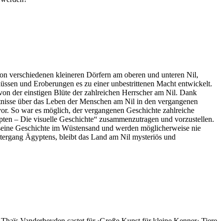
von verschiedenen kleineren Dörfern am oberen und unteren Nil,
sen und Eroberungen es zu einer unbestrittenen Macht entwickelt.
on der einstigen Blüte der zahlreichen Herrscher am Nil. Dank
tnisse über das Leben der Menschen am Nil in den vergangenen
zuvor. So war es möglich, der vergangenen Geschichte zahlreiche
ten – Die visuelle Geschichte“ zusammenzutragen und vorzustellen.
eine Geschichte im Wüstensand und werden möglicherweise nie
tergang Ägyptens, bleibt das Land am Nil mysteriös und
Thaïs Vanderheyden castet für ›Große Kunst für kleine Kenner‹ Tiere