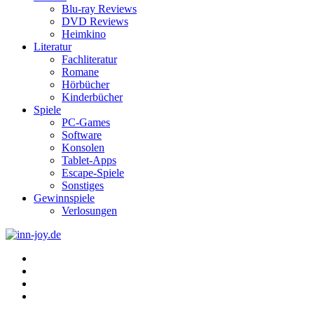
Blu-ray Reviews
DVD Reviews
Heimkino
Literatur
Fachliteratur
Romane
Hörbücher
Kinderbücher
Spiele
PC-Games
Software
Konsolen
Tablet-Apps
Escape-Spiele
Sonstiges
Gewinnspiele
Verlosungen