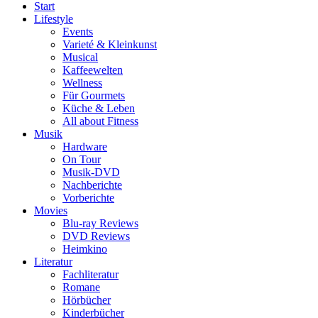
Start
Lifestyle
Events
Varieté & Kleinkunst
Musical
Kaffeewelten
Wellness
Für Gourmets
Küche & Leben
All about Fitness
Musik
Hardware
On Tour
Musik-DVD
Nachberichte
Vorberichte
Movies
Blu-ray Reviews
DVD Reviews
Heimkino
Literatur
Fachliteratur
Romane
Hörbücher
Kinderbücher