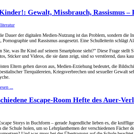
 Kinder!: Gewalt, Missbrauch, Rassismus – 
literatur
die Dauer der digitalen Medien-Nutzung ist das Problem, sondern die I
, Pornographie und Rassismus ausgesetzt. Eine Schulleiterin schlägt A
 Sie, was Ihr Kind auf seinem Smartphone sieht?” Diese Frage stellt S
os, Sticker und Videos, die sie dann zeigt, sind so verstörend, dass k
isten Eltern gehen davon aus, Medien-Erziehung bedeutet, die Bildsch
 bestialischer Tierquälereien, Kriegsverbrechen und sexueller Gewalt 
yche.
esen ...
chiedene Escape-Room Hefte des Auer-Verla
ape Storys in Buchform – gerade Jugendliche lieben es, die knifflige
n die Schule holen, um so Lehrplanthemen der verschiedenen Fächer de
ht umsetzen? Und was muss bei der Übertragung auf die Schule beachte