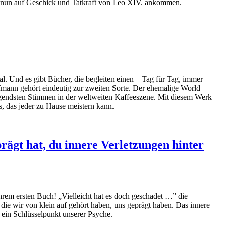
he nun auf Geschick und Tatkraft von Leo XIV. ankommen.
al. Und es gibt Bücher, die begleiten einen – Tag für Tag, immer
fmann gehört eindeutig zur zweiten Sorte. Der ehemalige World
ägendsten Stimmen in der weltweiten Kaffeeszene. Mit diesem Werk
s, das jeder zu Hause meistern kann.
rägt hat, du innere Verletzungen hinter
hrem ersten Buch! „Vielleicht hat es doch geschadet …” die
die wir von klein auf gehört haben, uns geprägt haben. Das innere
t ein Schlüsselpunkt unserer Psyche.