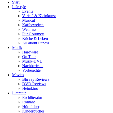
Start
Lifestyle
Events
Varieté & Kleinkunst
Musical
Kaffeewelten
Wellness
Für Gourmets
Küche & Leben
All about Fitness
Musik
Hardware
On Tour
Musik-DVD
Nachberichte
Vorberichte
Movies
Blu-ray Reviews
DVD Reviews
Heimkino
Literatur
Fachliteratur
Romane
Hörbücher
Kinderbücher