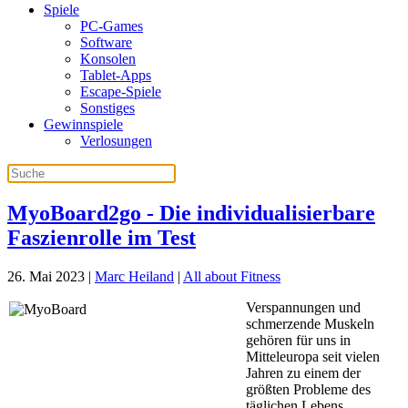
Spiele
PC-Games
Software
Konsolen
Tablet-Apps
Escape-Spiele
Sonstiges
Gewinnspiele
Verlosungen
MyoBoard2go - Die individualisierbare
Faszienrolle im Test
26. Mai 2023
|
Marc Heiland
|
All about Fitness
Verspannungen und
schmerzende Muskeln
gehören für uns in
Mitteleuropa seit vielen
Jahren zu einem der
größten Probleme des
täglichen Lebens.