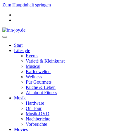
Zum Hauptinhalt springen
Start
Lifestyle
Events
Varieté & Kleinkunst
Musical
Kaffeewelten
Wellness
Für Gourmets
Küche & Leben
All about Fitness
Musik
Hardware
On Tour
Musik-DVD
Nachberichte
Vorberichte
Movies