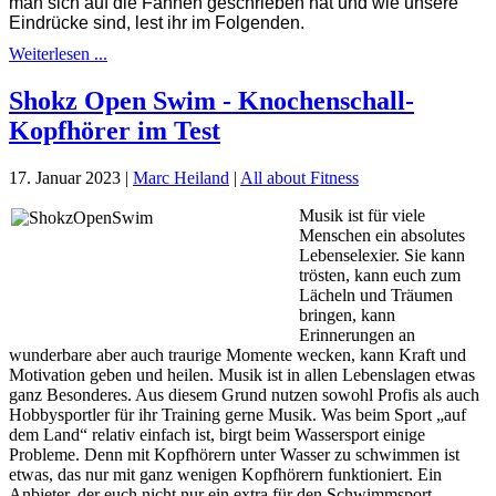
man sich auf die Fahnen geschrieben hat und wie unsere
Eindrücke sind, lest ihr im Folgenden.
Weiterlesen ...
Shokz Open Swim - Knochenschall-
Kopfhörer im Test
17. Januar 2023
|
Marc Heiland
|
All about Fitness
Musik ist für viele
Menschen ein absolutes
Lebenselexier. Sie kann
trösten, kann euch zum
Lächeln und Träumen
bringen, kann
Erinnerungen an
wunderbare aber auch traurige Momente wecken, kann Kraft und
Motivation geben und heilen. Musik ist in allen Lebenslagen etwas
ganz Besonderes. Aus diesem Grund nutzen sowohl Profis als auch
Hobbysportler für ihr Training gerne Musik. Was beim Sport „auf
dem Land“ relativ einfach ist, birgt beim Wassersport einige
Probleme. Denn mit Kopfhörern unter Wasser zu schwimmen ist
etwas, das nur mit ganz wenigen Kopfhörern funktioniert. Ein
Anbieter, der euch nicht nur ein extra für den Schwimmsport