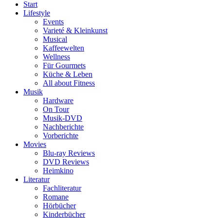
Start
Lifestyle
Events
Varieté & Kleinkunst
Musical
Kaffeewelten
Wellness
Für Gourmets
Küche & Leben
All about Fitness
Musik
Hardware
On Tour
Musik-DVD
Nachberichte
Vorberichte
Movies
Blu-ray Reviews
DVD Reviews
Heimkino
Literatur
Fachliteratur
Romane
Hörbücher
Kinderbücher