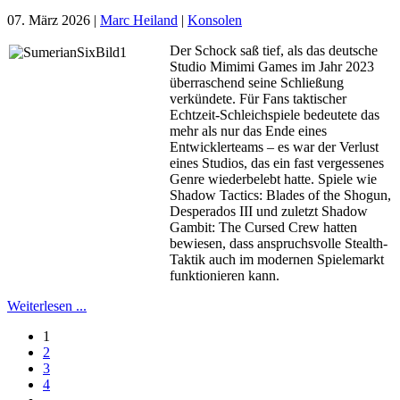
07. März 2026
|
Marc Heiland
|
Konsolen
Der Schock saß tief, als das deutsche
Studio Mimimi Games im Jahr 2023
überraschend seine Schließung
verkündete. Für Fans taktischer
Echtzeit-Schleichspiele bedeutete das
mehr als nur das Ende eines
Entwicklerteams – es war der Verlust
eines Studios, das ein fast vergessenes
Genre wiederbelebt hatte. Spiele wie
Shadow Tactics: Blades of the Shogun,
Desperados III und zuletzt Shadow
Gambit: The Cursed Crew hatten
bewiesen, dass anspruchsvolle Stealth-
Taktik auch im modernen Spielemarkt
funktionieren kann.
Weiterlesen ...
1
2
3
4