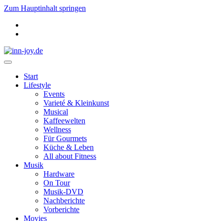
Zum Hauptinhalt springen
Start
Lifestyle
Events
Varieté & Kleinkunst
Musical
Kaffeewelten
Wellness
Für Gourmets
Küche & Leben
All about Fitness
Musik
Hardware
On Tour
Musik-DVD
Nachberichte
Vorberichte
Movies