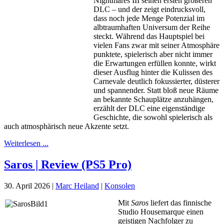
Nightmares III
seinen ersten größeren
DLC – und der zeigt eindrucksvoll,
dass noch jede Menge Potenzial im
albtraumhaften Universum der Reihe
steckt. Während das Hauptspiel bei
vielen Fans zwar mit seiner Atmosphäre
punktete, spielerisch aber nicht immer
die Erwartungen erfüllen konnte, wirkt
dieser Ausflug hinter die Kulissen des
Carnevale deutlich fokussierter, düsterer
und spannender. Statt bloß neue Räume
an bekannte Schauplätze anzuhängen,
erzählt der DLC eine eigenständige
Geschichte, die sowohl spielerisch als
auch atmosphärisch neue Akzente setzt.
Weiterlesen ...
Saros | Review (PS5 Pro)
30. April 2026
|
Marc Heiland
|
Konsolen
Mit
Saros
liefert das finnische
Studio Housemarque einen
geistigen Nachfolger zu