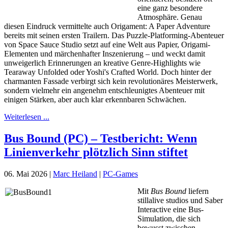
eine ganz besondere
Atmosphäre. Genau
diesen Eindruck vermittelte auch Origament: A Paper Adventure
bereits mit seinen ersten Trailern. Das Puzzle-Platforming-Abenteuer
von Space Sauce Studio setzt auf eine Welt aus Papier, Origami-
Elementen und märchenhafter Inszenierung – und weckt damit
unweigerlich Erinnerungen an kreative Genre-Highlights wie
Tearaway Unfolded oder Yoshi's Crafted World. Doch hinter der
charmanten Fassade verbirgt sich kein revolutionäres Meisterwerk,
sondern vielmehr ein angenehm entschleunigtes Abenteuer mit
einigen Stärken, aber auch klar erkennbaren Schwächen.
Weiterlesen ...
Bus Bound (PC) – Testbericht: Wenn
Linienverkehr plötzlich Sinn stiftet
06. Mai 2026
|
Marc Heiland
|
PC-Games
Mit
Bus Bound
liefern
stillalive studios und Saber
Interactive eine Bus-
Simulation, die sich
bewusst zwischen