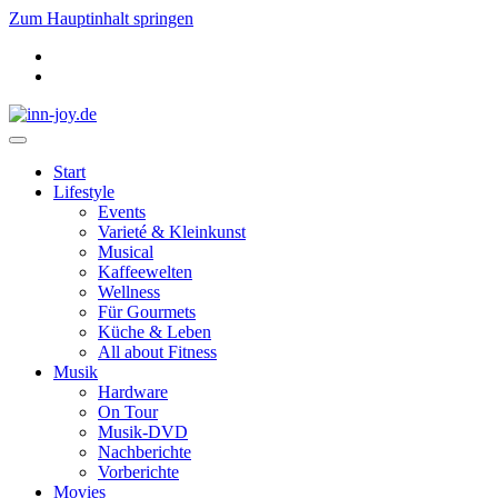
Zum Hauptinhalt springen
Start
Lifestyle
Events
Varieté & Kleinkunst
Musical
Kaffeewelten
Wellness
Für Gourmets
Küche & Leben
All about Fitness
Musik
Hardware
On Tour
Musik-DVD
Nachberichte
Vorberichte
Movies