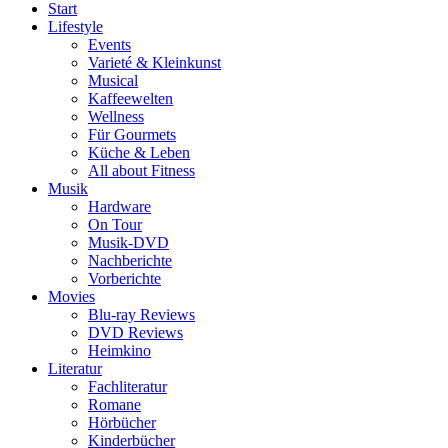
Start
Lifestyle
Events
Varieté & Kleinkunst
Musical
Kaffeewelten
Wellness
Für Gourmets
Küche & Leben
All about Fitness
Musik
Hardware
On Tour
Musik-DVD
Nachberichte
Vorberichte
Movies
Blu-ray Reviews
DVD Reviews
Heimkino
Literatur
Fachliteratur
Romane
Hörbücher
Kinderbücher