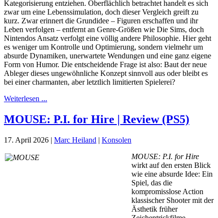
Kategorisierung entziehen. Oberflächlich betrachtet handelt es sich
zwar um eine Lebenssimulation, doch dieser Vergleich greift zu
kurz. Zwar erinnert die Grundidee – Figuren erschaffen und ihr
Leben verfolgen – entfernt an Genre-Größen wie Die Sims, doch
Nintendos Ansatz verfolgt eine völlig andere Philosophie. Hier geht
es weniger um Kontrolle und Optimierung, sondern vielmehr um
absurde Dynamiken, unerwartete Wendungen und eine ganz eigene
Form von Humor. Die entscheidende Frage ist also: Baut der neue
Ableger dieses ungewöhnliche Konzept sinnvoll aus oder bleibt es
bei einer charmanten, aber letztlich limitierten Spielerei?
Weiterlesen ...
MOUSE: P.I. for Hire | Review (PS5)
17. April 2026
|
Marc Heiland
|
Konsolen
MOUSE: P.I. for Hire
wirkt auf den ersten Blick
wie eine absurde Idee: Ein
Spiel, das die
kompromisslose Action
klassischer Shooter mit der
Ästhetik früher
Zeichentrickfilme