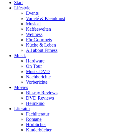
Start
Lifestyle
Events
Varieté & Kleinkunst
Musical
Kaffeewelten
Wellness
Für Gourmets
Küche & Leben
All about Fitness
Musik
Hardware
On Tour
Musik-DVD
Nachberichte
Vorberichte
Movies
Blu-ray Reviews
DVD Reviews
Heimkino
Literatur
Fachliteratur
Romane
Hörbücher
Kinderbücher