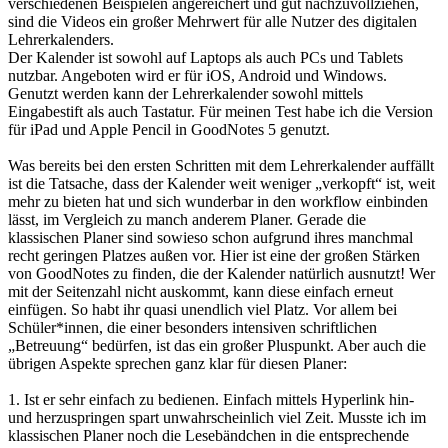
verschiedenen Beispielen angereichert und gut nachzuvollziehen,
sind die Videos ein großer Mehrwert für alle Nutzer des digitalen
Lehrerkalenders.
Der Kalender ist sowohl auf Laptops als auch PCs und Tablets
nutzbar. Angeboten wird er für iOS, Android und Windows.
Genutzt werden kann der Lehrerkalender sowohl mittels
Eingabestift als auch Tastatur. Für meinen Test habe ich die Version
für iPad und Apple Pencil in GoodNotes 5 genutzt.
Was bereits bei den ersten Schritten mit dem Lehrerkalender auffällt
ist die Tatsache, dass der Kalender weit weniger „verkopft“ ist, weit
mehr zu bieten hat und sich wunderbar in den workflow einbinden
lässt, im Vergleich zu manch anderem Planer. Gerade die
klassischen Planer sind sowieso schon aufgrund ihres manchmal
recht geringen Platzes außen vor. Hier ist eine der großen Stärken
von GoodNotes zu finden, die der Kalender natürlich ausnutzt! Wer
mit der Seitenzahl nicht auskommt, kann diese einfach erneut
einfügen. So habt ihr quasi unendlich viel Platz. Vor allem bei
Schüler*innen, die einer besonders intensiven schriftlichen
„Betreuung“ bedürfen, ist das ein großer Pluspunkt. Aber auch die
übrigen Aspekte sprechen ganz klar für diesen Planer:
1. Ist er sehr einfach zu bedienen. Einfach mittels Hyperlink hin-
und herzuspringen spart unwahrscheinlich viel Zeit. Musste ich im
klassischen Planer noch die Lesebändchen in die entsprechende