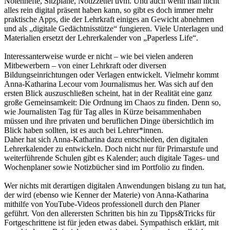
Notenhefte, Sitzpläne, Notizzettel uvm. Und auch wenn man nicht
alles rein digital präsent haben kann, so gibt es doch immer mehr
praktische Apps, die der Lehrkraft einiges an Gewicht abnehmen
und als „digitale Gedächtnisstütze“ fungieren. Viele Unterlagen und
Materialien ersetzt der Lehrerkalender von „Paperless Life“.
Interessanterweise wurde er nicht – wie bei vielen anderen
Mitbewerbern – von einer Lehrkraft oder diversen
Bildungseinrichtungen oder Verlagen entwickelt. Vielmehr kommt
Anna-Katharina Lecour vom Journalismus her. Was sich auf den
ersten Blick auszuschließen scheint, hat in der Realität eine ganz
große Gemeinsamkeit: Die Ordnung im Chaos zu finden. Denn so,
wie Journalisten Tag für Tag alles in Kürze beisammenhaben
müssen und ihre privaten und beruflichen Dinge übersichtlich im
Blick haben sollten, ist es auch bei Lehrer*innen.
Daher hat sich Anna-Katharina dazu entschieden, den digitalen
Lehrerkalender zu entwickeln. Doch nicht nur für Primarstufe und
weiterführende Schulen gibt es Kalender; auch digitale Tages- und
Wochenplaner sowie Notizbücher sind im Portfolio zu finden.
Wer nichts mit derartigen digitalen Anwendungen bislang zu tun hat,
der wird (ebenso wie Kenner der Materie) von Anna-Katharina
mithilfe von YouTube-Videos professionell durch den Planer
geführt. Von den allerersten Schritten bis hin zu Tipps&Tricks für
Fortgeschrittene ist für jeden etwas dabei. Sympathisch erklärt, mit