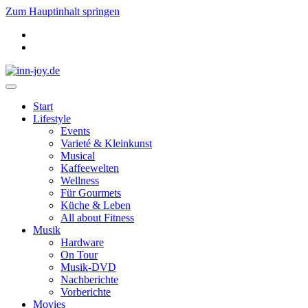
Zum Hauptinhalt springen
Start
Lifestyle
Events
Varieté & Kleinkunst
Musical
Kaffeewelten
Wellness
Für Gourmets
Küche & Leben
All about Fitness
Musik
Hardware
On Tour
Musik-DVD
Nachberichte
Vorberichte
Movies