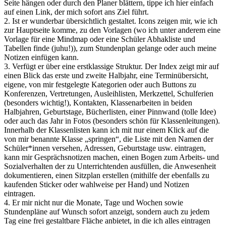
Seite hängen oder durch den Planer blättern, tippe ich hier einfach
auf einen Link, der mich sofort ans Ziel führt.
2. Ist er wunderbar übersichtlich gestaltet. Icons zeigen mir, wie ich
zur Hauptseite komme, zu den Vorlagen (wo ich unter anderem eine
Vorlage für eine Mindmap oder eine Schüler Abhakliste und
Tabellen finde (juhu!)), zum Stundenplan gelange oder auch meine
Notizen einfügen kann.
3. Verfügt er über eine erstklassige Struktur. Der Index zeigt mir auf
einen Blick das erste und zweite Halbjahr, eine Terminübersicht,
eigene, von mir festgelegte Kategorien oder auch Buttons zu
Konferenzen, Vertretungen, Ausleihlisten, Merkzettel, Schulferien
(besonders wichtig!), Kontakten, Klassenarbeiten in beiden
Halbjahren, Geburtstage, Bücherlisten, einer Pinnwand (tolle Idee)
oder auch das Jahr in Fotos (besonders schön für Klassenleitungen).
Innerhalb der Klassenlisten kann ich mit nur einem Klick auf die
von mir benannte Klasse „springen“, die Liste mit den Namen der
Schüler*innen versehen, Adressen, Geburtstage usw. eintragen,
kann mir Gesprächsnotizen machen, einen Bogen zum Arbeits- und
Sozialverhalten der zu Unterrichtenden ausfüllen, die Anwesenheit
dokumentieren, einen Sitzplan erstellen (mithilfe der ebenfalls zu
kaufenden Sticker oder wahlweise per Hand) und Notizen
eintragen.
4. Er mir nicht nur die Monate, Tage und Wochen sowie
Stundenpläne auf Wunsch sofort anzeigt, sondern auch zu jedem
Tag eine frei gestaltbare Fläche anbietet, in die ich alles eintragen