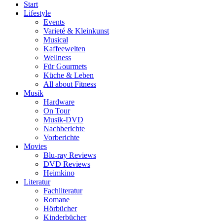
Start
Lifestyle
Events
Varieté & Kleinkunst
Musical
Kaffeewelten
Wellness
Für Gourmets
Küche & Leben
All about Fitness
Musik
Hardware
On Tour
Musik-DVD
Nachberichte
Vorberichte
Movies
Blu-ray Reviews
DVD Reviews
Heimkino
Literatur
Fachliteratur
Romane
Hörbücher
Kinderbücher