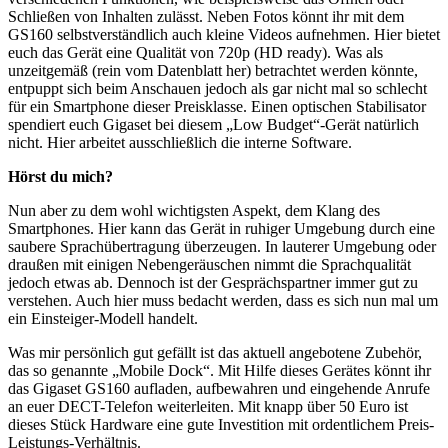
Schließen von Inhalten zulässt. Neben Fotos könnt ihr mit dem
GS160 selbstverständlich auch kleine Videos aufnehmen. Hier bietet
euch das Gerät eine Qualität von 720p (HD ready). Was als
unzeitgemäß (rein vom Datenblatt her) betrachtet werden könnte,
entpuppt sich beim Anschauen jedoch als gar nicht mal so schlecht
für ein Smartphone dieser Preisklasse. Einen optischen Stabilisator
spendiert euch Gigaset bei diesem „Low Budget“-Gerät natürlich
nicht. Hier arbeitet ausschließlich die interne Software.
Hörst du mich?
Nun aber zu dem wohl wichtigsten Aspekt, dem Klang des
Smartphones. Hier kann das Gerät in ruhiger Umgebung durch eine
saubere Sprachübertragung überzeugen. In lauterer Umgebung oder
draußen mit einigen Nebengeräuschen nimmt die Sprachqualität
jedoch etwas ab. Dennoch ist der Gesprächspartner immer gut zu
verstehen. Auch hier muss bedacht werden, dass es sich nun mal um
ein Einsteiger-Modell handelt.
Was mir persönlich gut gefällt ist das aktuell angebotene Zubehör,
das so genannte „Mobile Dock“. Mit Hilfe dieses Gerätes könnt ihr
das Gigaset GS160 aufladen, aufbewahren und eingehende Anrufe
an euer DECT-Telefon weiterleiten. Mit knapp über 50 Euro ist
dieses Stück Hardware eine gute Investition mit ordentlichem Preis-
Leistungs-Verhältnis.