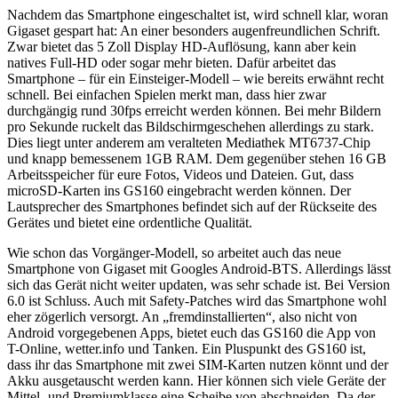
Nachdem das Smartphone eingeschaltet ist, wird schnell klar, woran
Gigaset gespart hat: An einer besonders augenfreundlichen Schrift.
Zwar bietet das 5 Zoll Display HD-Auflösung, kann aber kein
natives Full-HD oder sogar mehr bieten. Dafür arbeitet das
Smartphone – für ein Einsteiger-Modell – wie bereits erwähnt recht
schnell. Bei einfachen Spielen merkt man, dass hier zwar
durchgängig rund 30fps erreicht werden können. Bei mehr Bildern
pro Sekunde ruckelt das Bildschirmgeschehen allerdings zu stark.
Dies liegt unter anderem am veralteten Mediathek MT6737-Chip
und knapp bemessenem 1GB RAM. Dem gegenüber stehen 16 GB
Arbeitsspeicher für eure Fotos, Videos und Dateien. Gut, dass
microSD-Karten ins GS160 eingebracht werden können. Der
Lautsprecher des Smartphones befindet sich auf der Rückseite des
Gerätes und bietet eine ordentliche Qualität.
Wie schon das Vorgänger-Modell, so arbeitet auch das neue
Smartphone von Gigaset mit Googles Android-BTS. Allerdings lässt
sich das Gerät nicht weiter updaten, was sehr schade ist. Bei Version
6.0 ist Schluss. Auch mit Safety-Patches wird das Smartphone wohl
eher zögerlich versorgt. An „fremdinstallierten“, also nicht von
Android vorgegebenen Apps, bietet euch das GS160 die App von
T-Online, wetter.info und Tanken. Ein Pluspunkt des GS160 ist,
dass ihr das Smartphone mit zwei SIM-Karten nutzen könnt und der
Akku ausgetauscht werden kann. Hier können sich viele Geräte der
Mittel- und Premiumklasse eine Scheibe von abschneiden. Da der