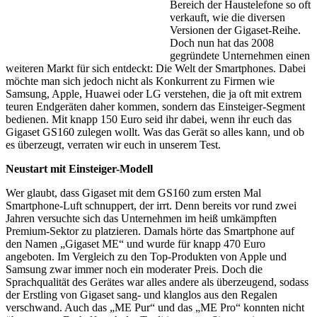
Bereich der Haustelefone so oft
verkauft, wie die diversen
Versionen der Gigaset-Reihe.
Doch nun hat das 2008
gegründete Unternehmen einen
weiteren Markt für sich entdeckt: Die Welt der Smartphones. Dabei
möchte man sich jedoch nicht als Konkurrent zu Firmen wie
Samsung, Apple, Huawei oder LG verstehen, die ja oft mit extrem
teuren Endgeräten daher kommen, sondern das Einsteiger-Segment
bedienen. Mit knapp 150 Euro seid ihr dabei, wenn ihr euch das
Gigaset GS160 zulegen wollt. Was das Gerät so alles kann, und ob
es überzeugt, verraten wir euch in unserem Test.
Neustart mit Einsteiger-Modell
Wer glaubt, dass Gigaset mit dem GS160 zum ersten Mal
Smartphone-Luft schnuppert, der irrt. Denn bereits vor rund zwei
Jahren versuchte sich das Unternehmen im heiß umkämpften
Premium-Sektor zu platzieren. Damals hörte das Smartphone auf
den Namen „Gigaset ME“ und wurde für knapp 470 Euro
angeboten. Im Vergleich zu den Top-Produkten von Apple und
Samsung zwar immer noch ein moderater Preis. Doch die
Sprachqualität des Gerätes war alles andere als überzeugend, sodass
der Erstling von Gigaset sang- und klanglos aus den Regalen
verschwand. Auch das „ME Pur“ und das „ME Pro“ konnten nicht