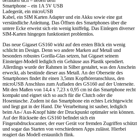
befinden sich – neben dem
Smartphone – ein 1A 5V USB
Ladegerät, ein microUSB
Kabel, ein SIM Karten Adapter und ein Akku sowie eine gut
verständliche Anleitung. Das Öffnen des Smartphones über die
untere Ecke erweist sich ein wenig kniffelig. Das Einlegen diverser
SIM-Karten hingegen funktioniert problemlos.
Das neue Gigaset GS160 wirkt auf den ersten Blick ein wenig
schlicht im Design. Denn wo andere Marken auf Metall und
besonders robustes Gorilla-Glas setzen, hat Gigaset seinem
Einsteiger-Modell lediglich ein Gehäuse aus Plastik spendiert.
Allerdings wurde der Rahmen in Silber gestaltet, was den Anschein
erweckt, als bestünde dieser aus Metall. An der Oberseite des
Smartphones findet ihr einen 3,5mm Kopfhöreranschluss, den
microUSB Anschluss zum Aufladen des GS160 auf der Unterseite.
Mit den Maßen von 14,4 x 7,23 x 0,95 cm ist das Smartphone recht
kompakt und eignet sich so auch für die Clutch oder die
Hosentasche. Zudem ist das Smartphone ein echtes Leichtgewicht
und liegt gut in der Hand. Die Verarbeitung ist sauber, lediglich
beim An-/ Aus-Knopf hätte der Druckpunkt optimaler sein können.
Auf der Rückseite des GS160 befindet sich ein
Fingerabdruckscanner, der euer Gerät vor fremden Zugriffen schützt
und sogar das Starten von verschiedenen Apps zulässt. Hierbei
reagiert das Modell erstaunlich flink.