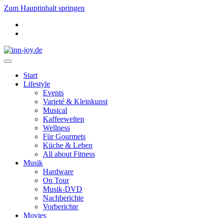
Zum Hauptinhalt springen
Start
Lifestyle
Events
Varieté & Kleinkunst
Musical
Kaffeewelten
Wellness
Für Gourmets
Küche & Leben
All about Fitness
Musik
Hardware
On Tour
Musik-DVD
Nachberichte
Vorberichte
Movies