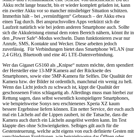
Akku recht lange braucht, bis er wieder komplett geladen ist, kann
ein zweiter Akku vor so mancher missliebiger Situation schützen.
Immerhin hält – bei „vernünftigem“ Gebrauch – der Akku etwa
einen Tag durch. Bei anspruchsvollen Apps verkürzt sich die
Laufzeit natürlich wie bei jedem anderen Smartphone auch. Sollte
sich die Akkuleistung einmal dem roten Bereich nähern, könnt ihr in
den „Power Safe“-Modus wechseln. Dann funktionieren zwar nur
Anrufe, SMS, Kontakte und Wecker. Diese arbeiten jedoch
zuverlässig. Für Verbindungen bietet dass Smartphone WLAN (nur
2,4 GHz), Bluetooth und eine 4G LTE-Datenverbindung.
Wer das Gigaset GS160 als „Knipse“ nutzen möchte, dem spendiert
der Hersteller eine 13-MP Kamera auf der Rückseite des
Smartphones, sowie eine 5MP-Kamera für Selfies. Die Qualität der
Kamera bzw. der Bilder ist ordentlich, manchmal ein wenig zu hell.
Wenn das Licht jedoch zu schwach ist, kippt die Qualität der
geschossenen Fotos schlagartig ab. Allerdings muss man hierbei zur
Rettung sagen, dass selbst wesentlich kostspieligere Smartphones,
wie beispielsweise Sonys neu erschienenes Xperia XZ kaum
bessere Ergebnisse liefern können. Ein netter Service, der euch auch
mal ein Lächeln auf die Lippen zaubert, ist die Tatsache, dass die
Kamera auch durch ein Lächeln ausgelöst werden kann. Im Test
klappte dies ohne Schwierigkeiten. Selbiges gilt auch für die
Gestensteuerung, welche acht eigens von euch definierte Gesten mit
verschiedenen Funktionen, wie beispielsweise das Öffnen oder