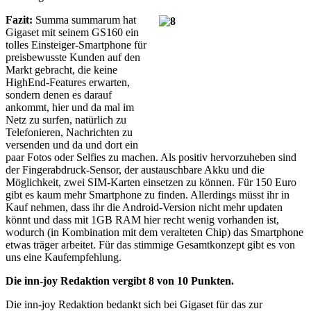
Fazit:
Summa summarum hat
Gigaset mit seinem GS160 ein
tolles Einsteiger-Smartphone für
preisbewusste Kunden auf den
Markt gebracht, die keine
HighEnd-Features erwarten,
sondern denen es darauf
ankommt, hier und da mal im
Netz zu surfen, natürlich zu
Telefonieren, Nachrichten zu
versenden und da und dort ein
paar Fotos oder Selfies zu machen. Als positiv hervorzuheben sind
der Fingerabdruck-Sensor, der austauschbare Akku und die
Möglichkeit, zwei SIM-Karten einsetzen zu können. Für 150 Euro
gibt es kaum mehr Smartphone zu finden. Allerdings müsst ihr in
Kauf nehmen, dass ihr die Android-Version nicht mehr updaten
könnt und dass mit 1GB RAM hier recht wenig vorhanden ist,
wodurch (in Kombination mit dem veralteten Chip) das Smartphone
etwas träger arbeitet. Für das stimmige Gesamtkonzept gibt es von
uns eine Kaufempfehlung.
Die inn-joy Redaktion vergibt 8 von 10 Punkten.
Die inn-joy Redaktion bedankt sich bei Gigaset für das zur