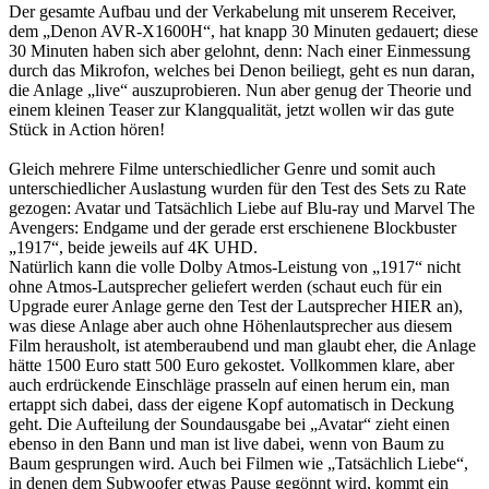
Der gesamte Aufbau und der Verkabelung mit unserem Receiver,
dem „Denon AVR-X1600H“, hat knapp 30 Minuten gedauert; diese
30 Minuten haben sich aber gelohnt, denn: Nach einer Einmessung
durch das Mikrofon, welches bei Denon beiliegt, geht es nun daran,
die Anlage „live“ auszuprobieren. Nun aber genug der Theorie und
einem kleinen Teaser zur Klangqualität, jetzt wollen wir das gute
Stück in Action hören!
Gleich mehrere Filme unterschiedlicher Genre und somit auch
unterschiedlicher Auslastung wurden für den Test des Sets zu Rate
gezogen: Avatar und Tatsächlich Liebe auf Blu-ray und Marvel The
Avengers: Endgame und der gerade erst erschienene Blockbuster
„1917“, beide jeweils auf 4K UHD.
Natürlich kann die volle Dolby Atmos-Leistung von „1917“ nicht
ohne Atmos-Lautsprecher geliefert werden (schaut euch für ein
Upgrade eurer Anlage gerne den Test der Lautsprecher HIER an),
was diese Anlage aber auch ohne Höhenlautsprecher aus diesem
Film herausholt, ist atemberaubend und man glaubt eher, die Anlage
hätte 1500 Euro statt 500 Euro gekostet. Vollkommen klare, aber
auch erdrückende Einschläge prasseln auf einen herum ein, man
ertappt sich dabei, dass der eigene Kopf automatisch in Deckung
geht. Die Aufteilung der Soundausgabe bei „Avatar“ zieht einen
ebenso in den Bann und man ist live dabei, wenn von Baum zu
Baum gesprungen wird. Auch bei Filmen wie „Tatsächlich Liebe“,
in denen dem Subwoofer etwas Pause gegönnt wird, kommt ein