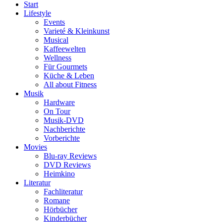
Start
Lifestyle
Events
Varieté & Kleinkunst
Musical
Kaffeewelten
Wellness
Für Gourmets
Küche & Leben
All about Fitness
Musik
Hardware
On Tour
Musik-DVD
Nachberichte
Vorberichte
Movies
Blu-ray Reviews
DVD Reviews
Heimkino
Literatur
Fachliteratur
Romane
Hörbücher
Kinderbücher