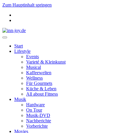
Zum Hauptinhalt springen
Start
Lifestyle
Events
Varieté & Kleinkunst
Musical
Kaffeewelten
Wellness
Für Gourmets
Küche & Leben
All about Fitness
Musik
Hardware
On Tour
Musik-DVD
Nachberichte
Vorberichte
Movies