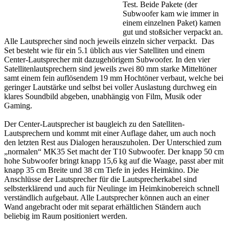
Test. Beide Pakete (der
Subwoofer kam wie immer in
einem einzelnen Paket) kamen
gut und stoßsicher verpackt an.
Alle Lautsprecher sind noch jeweils einzeln sicher verpackt. Das
Set besteht wie für ein 5.1 üblich aus vier Satelliten und einem
Center-Lautsprecher mit dazugehörigem Subwoofer. In den vier
Satellitenlautsprechern sind jeweils zwei 80 mm starke Mitteltöner
samt einem fein auflösendem 19 mm Hochtöner verbaut, welche bei
geringer Lautstärke und selbst bei voller Auslastung durchweg ein
klares Soundbild abgeben, unabhängig von Film, Musik oder
Gaming.
Der Center-Lautsprecher ist baugleich zu den Satelliten-
Lautsprechern und kommt mit einer Auflage daher, um auch noch
den letzten Rest aus Dialogen herauszuholen. Der Unterschied zum
„normalen“ MK35 Set macht der T10 Subwoofer. Der knapp 50 cm
hohe Subwoofer bringt knapp 15,6 kg auf die Waage, passt aber mit
knapp 35 cm Breite und 38 cm Tiefe in jedes Heimkino. Die
Anschlüsse der Lautsprecher für die Lautsprecherkabel sind
selbsterklärend und auch für Neulinge im Heimkinobereich schnell
verständlich aufgebaut. Alle Lautsprecher können auch an einer
Wand angebracht oder mit separat erhältlichen Ständern auch
beliebig im Raum positioniert werden.