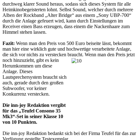
durchweg klarer Sound heraus, sodass sich dieses System für alle
Heimkinobegeisterten lohnt. Selbst Sound, welcher durch mehrere
Alben der Rockband „Alter Bridge“ aus einem „Sony UBP-700“
durch die Anlage gefeuert wird, kann durch Einstellungen im
Receiver einen Bass erzeugen, dass einem die Nackenhaare zum
Himmel stehen lassen.
Fazit:
Wenn man den Preis von 500 Euro beiseite lässt, bekommt
man hier eine wirklich gute und hochwertige verarbeitete Anlage,
die sich vor nichts zu verstecken braucht.
Wenn man den Preis jetzt
noch hinzuzieht, gibt es kein
Herumkommen um diese
Anlage. Dieses
Lautsprechersystem braucht sich
auch, gerade durch den großen
Subwoofer, vor keiner
Konkurrenz verstecken.
Die inn-joy Redaktion vergibt
für das „Teufel Consono 35
Mk3“-Set in seiner Klasse 10
von 10 Punkten.
Die inn-joy Redaktion bedankt sich bei der Firma Teufel für das zur
Verfügung gestellte Testexemplar.