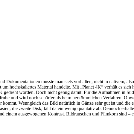
d Dokumentationen musste man stets vorhalten, nicht in nativem, also
um hochskaliertes Material handelte. Mit „Planet 4K“ verhält es sich
4K gedreht worden. Doch nicht genug damit: Für die Aufnahmen in Süda
aufruhe und wird noch schärfer als beim herkömmlichen Verfahren. Obwo
kommt. Wenngleich das Bild natürlich in Gänze sehr gut ist und die er
 die zweite Disk, fällt da ein wenig qualitativ ab. Dennoch erhaltet ih
und einem ausgewogenen Kontrast. Bildrauschen und Filmkorn sind – 