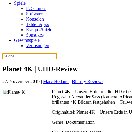
Spiele
PC-Games
Software
Konsolen
Tablet-Apps
Escape-Spiele
Sonstiges
Gewinnspiele
Verlosungen
Planet 4K | UHD-Review
27. November 2019
|
Marc Heiland
|
Blu-ray Reviews
Planet 4K – Unsere Erde in Ultra HD ist e
Regisseur Alexander Sass (Kamera: African
brillanten 4K-Bildern festgehalten – Teilw
Originaltitel: Planet 4K – Unsere Erde in 
Genre: Dokumentation