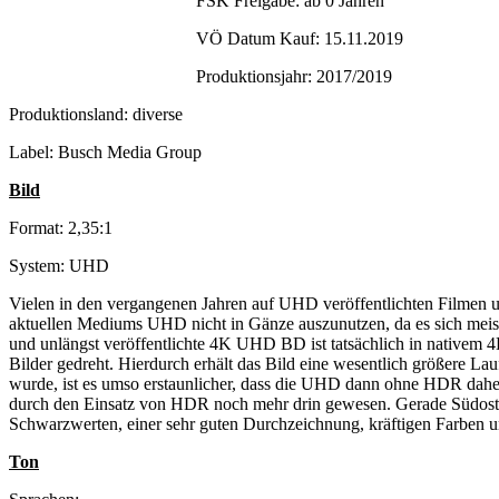
FSK Freigabe: ab 0 Jahren
VÖ Datum Kauf: 15.11.2019
Produktionsjahr: 2017/2019
Produktionsland: diverse
Label: Busch Media Group
Bild
Format: 2,35:1
System: UHD
Vielen in den vergangenen Jahren auf UHD veröffentlichten Filmen un
aktuellen Mediums UHD nicht in Gänze auszunutzen, da es sich meist 
und unlängst veröffentlichte 4K UHD BD ist tatsächlich in nativem 
Bilder gedreht. Hierdurch erhält das Bild eine wesentlich größere L
wurde, ist es umso erstaunlicher, dass die UHD dann ohne HDR daher 
durch den Einsatz von HDR noch mehr drin gewesen. Gerade Südostasien,
Schwarzwerten, einer sehr guten Durchzeichnung, kräftigen Farben 
Ton