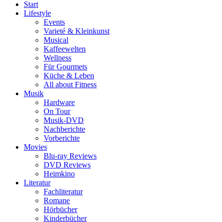
Start
Lifestyle
Events
Varieté & Kleinkunst
Musical
Kaffeewelten
Wellness
Für Gourmets
Küche & Leben
All about Fitness
Musik
Hardware
On Tour
Musik-DVD
Nachberichte
Vorberichte
Movies
Blu-ray Reviews
DVD Reviews
Heimkino
Literatur
Fachliteratur
Romane
Hörbücher
Kinderbücher