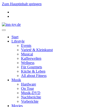
Zum Hauptinhalt springen
Start
Lifestyle
Events
Varieté & Kleinkunst
Musical
Kaffeewelten
Wellness
Für Gourmets
Küche & Leben
All about Fitness
Musik
Hardware
On Tour
Musik-DVD
Nachberichte
Vorberichte
Movies