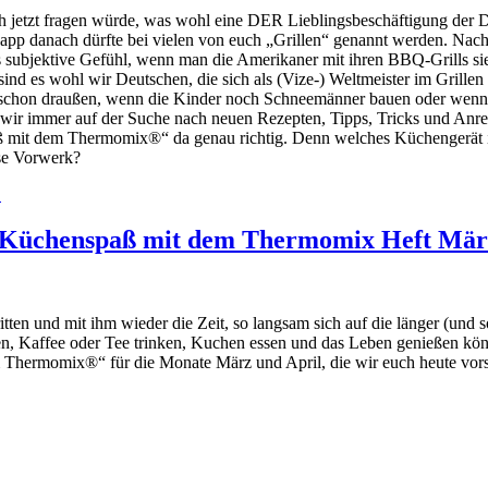
 jetzt fragen würde, was wohl eine DER Lieblingsbeschäftigung der Deu
app danach dürfte bei vielen von euch „Grillen“ genannt werden. Nach 
 subjektive Gefühl, wenn man die Amerikaner mit ihren BBQ-Grills sie
 sind es wohl wir Deutschen, die sich als (Vize-) Weltmeister im Grille
h schon draußen, wenn die Kinder noch Schneemänner bauen oder wen
wir immer auf der Suche nach neuen Rezepten, Tipps, Tricks und Anre
mit dem Thermomix®“ da genau richtig. Denn welches Küchengerät ist 
se Vorwerk?
.
Küchenspaß mit dem Thermomix Heft März
itten und mit ihm wieder die Zeit, so langsam sich auf die länger (und
n, Kaffee oder Tee trinken, Kuchen essen und das Leben genießen könn
Thermomix®“ für die Monate März und April, die wir euch heute vorst