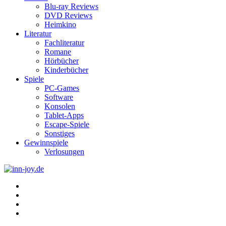
Blu-ray Reviews
DVD Reviews
Heimkino
Literatur
Fachliteratur
Romane
Hörbücher
Kinderbücher
Spiele
PC-Games
Software
Konsolen
Tablet-Apps
Escape-Spiele
Sonstiges
Gewinnspiele
Verlosungen