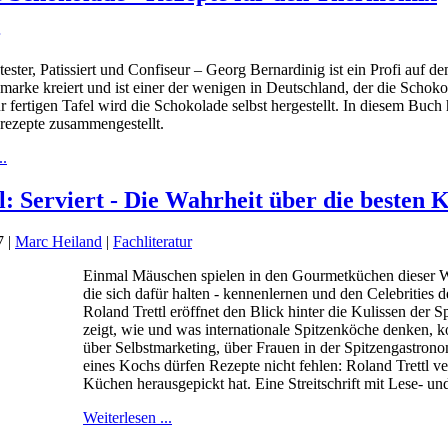
ester, Patissiert und Confiseur – Georg Bernardinig ist ein Profi auf 
arke kreiert und ist einer der wenigen in Deutschland, der die Schoko
r fertigen Tafel wird die Schokolade selbst hergestellt. In diesem Buch
ezepte zusammengestellt.
..
tl: Serviert - Die Wahrheit über die besten 
7
|
Marc Heiland
|
Fachliteratur
Einmal Mäuschen spielen in den Gourmetküchen dieser We
die sich dafür halten - kennenlernen und den Celebrities
Roland Trettl eröffnet den Blick hinter die Kulissen der
zeigt, wie und was internationale Spitzenköche denken, 
über Selbstmarketing, über Frauen in der Spitzengastro
eines Kochs dürfen Rezepte nicht fehlen: Roland Trettl ver
Küchen herausgepickt hat. Eine Streitschrift mit Lese- u
Weiterlesen ...