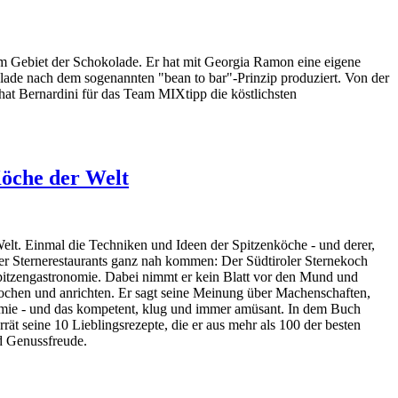
dem Gebiet der Schokolade. Er hat mit Georgia Ramon eine eigene
lade nach dem sogenannten "bean to bar"-Prinzip produziert. Von der
 hat Bernardini für das Team MIXtipp die köstlichsten
Köche der Welt
lt. Einmal die Techniken und Ideen der Spitzenköche - und derer,
 der Sternerestaurants ganz nah kommen: Der Südtiroler Sternekoch
 Spitzengastronomie. Dabei nimmt er kein Blatt vor den Mund und
kochen und anrichten. Er sagt seine Meinung über Machenschaften,
nomie - und das kompetent, klug und immer amüsant. In dem Buch
rät seine 10 Lieblingsrezepte, die er aus mehr als 100 der besten
nd Genussfreude.