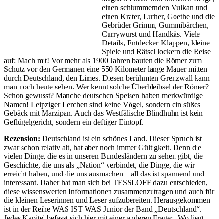
einen schlummernden Vulkan und
einen Krater, Luther, Goethe und die
Gebrüder Grimm, Gummibärchen,
Currywurst und Handkäs. Viele
Details, Entdecker-Klappen, kleine
Spiele und Rätsel lockern die Reise
auf: Mach mit! Vor mehr als 1900 Jahren bauten die Römer zum
Schutz vor den Germanen eine 550 Kilometer lange Mauer mitten
durch Deutschland, den Limes. Diesen berühmten Grenzwall kann
man noch heute sehen. Wer kennt solche Überbleibsel der Römer?
Schon gewusst? Manche deutschen Speisen haben merkwürdige
Namen! Leipziger Lerchen sind keine Vögel, sondern ein süßes
Gebäck mit Marzipan. Auch das Westfälische Blindhuhn ist kein
Geflügelgericht, sondern ein deftiger Eintopf.
Rezension:
Deutschland ist ein schönes Land. Dieser Spruch ist
zwar schon relativ alt, hat aber noch immer Gültigkeit. Denn die
vielen Dinge, die es in unseren Bundesländern zu sehen gibt, die
Geschichte, die uns als „Nation“ verbindet, die Dinge, die wir
erreicht haben, und die uns ausmachen – all das ist spannend und
interessant. Daher hat man sich bei TESSLOFF dazu entschieden,
diese wissenswerten Informationen zusammenzutragen und auch für
die kleinen Leserinnen und Leser aufzubereiten. Herausgekommen
ist in der Reihe WAS IST WAS Junior der Band „Deutschland“.
Jedes Kapitel befasst sich hier mit einer anderen Frage: „Wo liegt