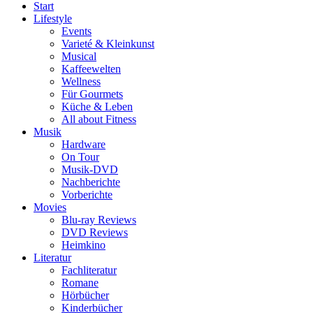
Start
Lifestyle
Events
Varieté & Kleinkunst
Musical
Kaffeewelten
Wellness
Für Gourmets
Küche & Leben
All about Fitness
Musik
Hardware
On Tour
Musik-DVD
Nachberichte
Vorberichte
Movies
Blu-ray Reviews
DVD Reviews
Heimkino
Literatur
Fachliteratur
Romane
Hörbücher
Kinderbücher