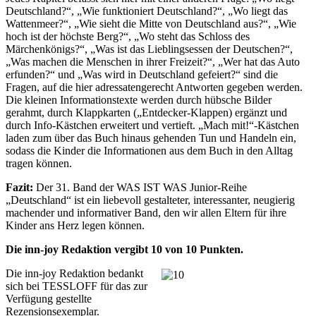
Deutschland?“, „Wie funktioniert Deutschland?“, „Wo liegt das
Wattenmeer?“, „Wie sieht die Mitte von Deutschland aus?“, „Wie
hoch ist der höchste Berg?“, „Wo steht das Schloss des
Märchenkönigs?“, „Was ist das Lieblingsessen der Deutschen?“,
„Was machen die Menschen in ihrer Freizeit?“, „Wer hat das Auto
erfunden?“ und „Was wird in Deutschland gefeiert?“ sind die
Fragen, auf die hier adressatengerecht Antworten gegeben werden.
Die kleinen Informationstexte werden durch hübsche Bilder
gerahmt, durch Klappkarten („Entdecker-Klappen) ergänzt und
durch Info-Kästchen erweitert und vertieft. „Mach mit!“-Kästchen
laden zum über das Buch hinaus gehenden Tun und Handeln ein,
sodass die Kinder die Informationen aus dem Buch in den Alltag
tragen können.
Fazit:
Der 31. Band der WAS IST WAS Junior-Reihe
„Deutschland“ ist ein liebevoll gestalteter, interessanter, neugierig
machender und informativer Band, den wir allen Eltern für ihre
Kinder ans Herz legen können.
Die inn-joy Redaktion vergibt 10 von 10 Punkten.
Die inn-joy Redaktion bedankt
sich bei TESSLOFF für das zur
Verfügung gestellte
Rezensionsexemplar.