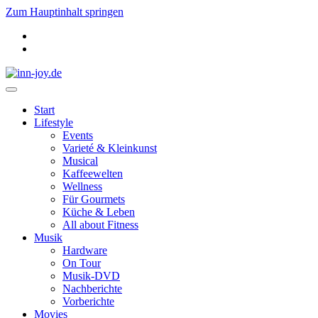
Zum Hauptinhalt springen
Start
Lifestyle
Events
Varieté & Kleinkunst
Musical
Kaffeewelten
Wellness
Für Gourmets
Küche & Leben
All about Fitness
Musik
Hardware
On Tour
Musik-DVD
Nachberichte
Vorberichte
Movies