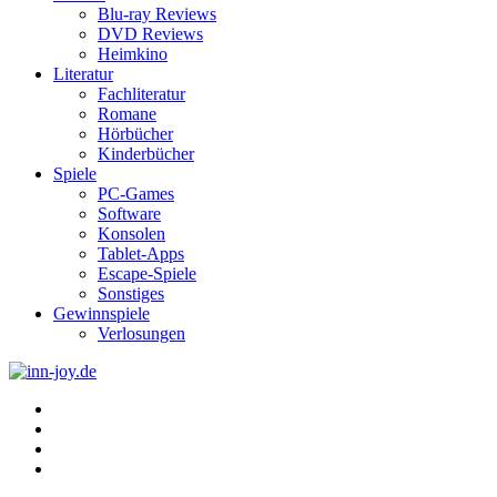
Blu-ray Reviews
DVD Reviews
Heimkino
Literatur
Fachliteratur
Romane
Hörbücher
Kinderbücher
Spiele
PC-Games
Software
Konsolen
Tablet-Apps
Escape-Spiele
Sonstiges
Gewinnspiele
Verlosungen