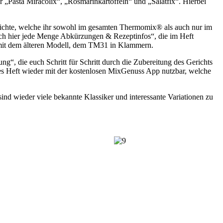
Pasta Miracolix“, „Rosmarinkartoffeln“ und „Salatfix“. Hierbei
Gerichte, welche ihr sowohl im gesamten Thermomix® als auch nur im
ch hier jede Menge Abkürzungen & Rezeptinfos“, die im Heft
 mit dem älteren Modell, dem TM31 in Klammern.
ng“, die euch Schritt für Schritt durch die Zubereitung des Gerichts
ses Heft wieder mit der kostenlosen MixGenuss App nutzbar, welche
ind wieder viele bekannte Klassiker und interessante Variationen zu