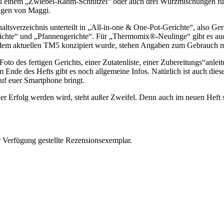
 einem „Zwiebel-Rahm-Schnitzel“ oder auch drei Würzmischungen für „
lagen von Maggi.
haltsverzeichnis unterteilt in „All-in-one & One-Pot-Gerichte“, also 
ichte“ und „Pfannengerichte“. Für „Thermomix®-Neulinge“ gibt es au
it dem aktuellen TM5 konzipiert wurde, stehen Angaben zum Gebrauch
to des fertigen Gerichts, einer Zutatenliste, einer Zubereitungs“anleitu
Ende des Hefts gibt es noch allgemeine Infos. Natürlich ist auch die
 auf euer Smartphone bringt.
er Erfolg werden wird, steht außer Zweifel. Denn auch im neuen Heft s
r Verfügung gestellte Rezensionsexemplar.