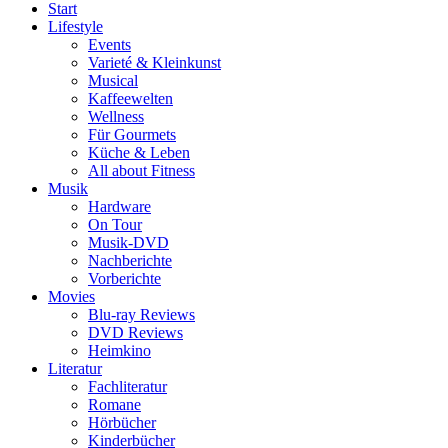
Start
Lifestyle
Events
Varieté & Kleinkunst
Musical
Kaffeewelten
Wellness
Für Gourmets
Küche & Leben
All about Fitness
Musik
Hardware
On Tour
Musik-DVD
Nachberichte
Vorberichte
Movies
Blu-ray Reviews
DVD Reviews
Heimkino
Literatur
Fachliteratur
Romane
Hörbücher
Kinderbücher