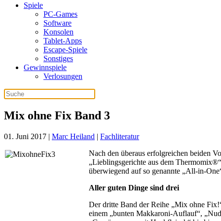
Spiele
PC-Games
Software
Konsolen
Tablet-Apps
Escape-Spiele
Sonstiges
Gewinnspiele
Verlosungen
Mix ohne Fix Band 3
01. Juni 2017
|
Marc Heiland
|
Fachliteratur
Nach den überaus erfolgreichen beiden V
„Lieblingsgerichte aus dem Thermomix®“ b
überwiegend auf so genannte „All-in-One“
Aller guten Dinge sind drei
Der dritte Band der Reihe „Mix ohne Fix!“
einem „bunten Makkaroni-Auflauf“, „Nudel