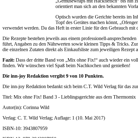
„Gemüsewraps mit Hackfleisch“ bis hin zu
orientiert man sich an den bekannten Vor
Optisch wurden die Gerichte bereits im In
Topf des Gerätes machen könnt, „Ofenger
verwendet werden. Da das Heft in erster Linie für den Gebrauch m
Die Rezepte bestehen jeweils aus einem professionell-ansprechenden Fo
führt, Angaben zu den Nährwerten sowie kleinen Tipps & Tricks. Zum 
die einzelnen Zutaten direkt als Einkaufsliste zum jeweiligen Rezept
Fazit:
Dass der dritte Band von „Mix ohne Fix!“ auch wieder ein voll
finden. Wir wünschen viel Spaß beim Nachkochen und genießen!
Die inn-joy Redaktion vergibt 9 von 10 Punkten.
Die inn-joy Redaktion bedankt sich beim C.T. Wild Verlag für das zu
Titel: Mix ohne Fix! Band 3 - Lieblingsgerichte aus dem Thermomix
Autor(in): Corinna Wild
Verlag: C. T. Wild Verlag; Auflage: 1 (10. Mai 2017)
ISBN-10: 3943807959