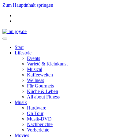
Zum Hauptinhalt springen
Start
Lifestyle
Events
Varieté & Kleinkunst
Musical
Kaffeewelten
Wellness
Für Gourmets
Küche & Leben
All about Fitness
Musik
Hardware
On Tour
Musik-DVD
Nachberichte
Vorberichte
Movies