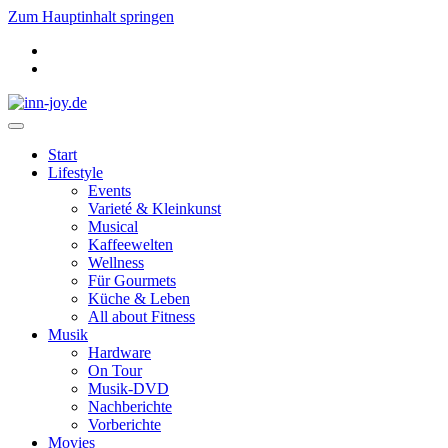
Zum Hauptinhalt springen
Start
Lifestyle
Events
Varieté & Kleinkunst
Musical
Kaffeewelten
Wellness
Für Gourmets
Küche & Leben
All about Fitness
Musik
Hardware
On Tour
Musik-DVD
Nachberichte
Vorberichte
Movies