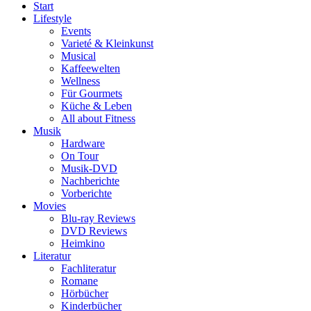
Start
Lifestyle
Events
Varieté & Kleinkunst
Musical
Kaffeewelten
Wellness
Für Gourmets
Küche & Leben
All about Fitness
Musik
Hardware
On Tour
Musik-DVD
Nachberichte
Vorberichte
Movies
Blu-ray Reviews
DVD Reviews
Heimkino
Literatur
Fachliteratur
Romane
Hörbücher
Kinderbücher