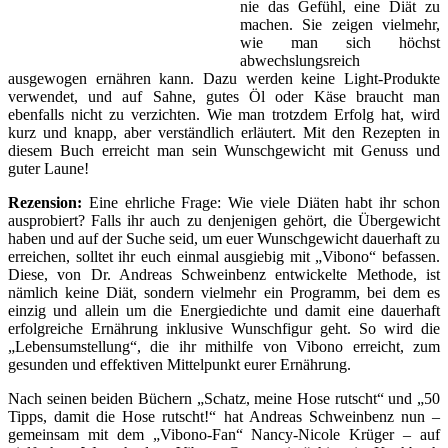
nie das Gefühl, eine Diät zu
machen. Sie zeigen vielmehr,
wie man sich höchst
abwechslungsreich
ausgewogen ernähren kann. Dazu werden keine Light-Produkte
verwendet, und auf Sahne, gutes Öl oder Käse braucht man
ebenfalls nicht zu verzichten. Wie man trotzdem Erfolg hat, wird
kurz und knapp, aber verständlich erläutert. Mit den Rezepten in
diesem Buch erreicht man sein Wunschgewicht mit Genuss und
guter Laune!
Rezension:
Eine ehrliche Frage: Wie viele Diäten habt ihr schon
ausprobiert? Falls ihr auch zu denjenigen gehört, die Übergewicht
haben und auf der Suche seid, um euer Wunschgewicht dauerhaft zu
erreichen, solltet ihr euch einmal ausgiebig mit „Vibono“ befassen.
Diese, von Dr. Andreas Schweinbenz entwickelte Methode, ist
nämlich keine Diät, sondern vielmehr ein Programm, bei dem es
einzig und allein um die Energiedichte und damit eine dauerhaft
erfolgreiche Ernährung inklusive Wunschfigur geht. So wird die
„Lebensumstellung“, die ihr mithilfe von Vibono erreicht, zum
gesunden und effektiven Mittelpunkt eurer Ernährung.
Nach seinen beiden Büchern „Schatz, meine Hose rutscht“ und „50
Tipps, damit die Hose rutscht!“ hat Andreas Schweinbenz nun –
gemeinsam mit dem „Vibono-Fan“ Nancy-Nicole Krüger – auf