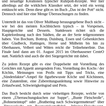
und neuartige Kreationen typischer Ruhrpott-Rezepte. Wer hier
allerdings auf die wirklichen Klassiker setzt, der wird ein wenig
enttäuscht sein. Denn diese gibt es im Buch „Das ist der Pott“ nicht.
Dennoch sind hier eine Menge Überraschungen zu finden.
Unterteilt ist das von Oliver Multhaup herausgegebene Buch nicht –
wie bei den meisten Kochbüchern typisch – in Vorspeisen,
Hauptgerichte und Desserts. Stattdessen richtet sich die
Kapitelordnung nach den Städten, die an der Serie teilgenommen
haben. Von Bochum, Bottrop, Duisburg, Essen und Gelsenkirchen
über Gladbeck, Hattingen, Herne und Mülheim bis hin zu
Oberhausen, Velbert und Witten reicht die Teilnehmerliste. Das
Finale fand dann am 01. August 2015 im Oberhausener CentrO
statt. Natürlich sind auch die drei Siegergerichte mit dabei.
Zu jedem Rezept gibt es eine Doppelseite mit Vorstellung des
Gerichtes mit Appetit anregendem Foto, Vorstellung des Kochs / der
Köchin, Meinungen von Profis mit Tipps und Tricks, eine
„Sündenfaktor“-Ampel für figurbewusste Köche und Köchinnen,
eine Zutatenliste, eine Zubereitungsanleitung sowie Hinweise zu
Zeitaufwand, Schwierigkeitsgrad und Preis.
Das Buch besticht durch seine vielseitigen Rezepte, welche von
einem „Überraschungskuchen zur Suppe“, „Bunte Fleischrolle“,
„Bohneneintopf“ oder „Brathering nach Schwiegermutterart“ über