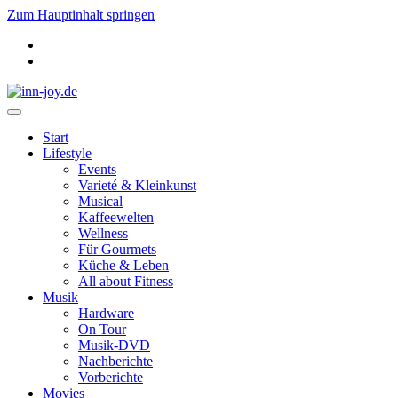
Zum Hauptinhalt springen
Start
Lifestyle
Events
Varieté & Kleinkunst
Musical
Kaffeewelten
Wellness
Für Gourmets
Küche & Leben
All about Fitness
Musik
Hardware
On Tour
Musik-DVD
Nachberichte
Vorberichte
Movies