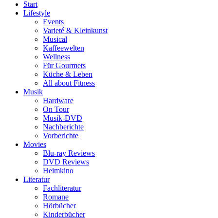
Start
Lifestyle
Events
Varieté & Kleinkunst
Musical
Kaffeewelten
Wellness
Für Gourmets
Küche & Leben
All about Fitness
Musik
Hardware
On Tour
Musik-DVD
Nachberichte
Vorberichte
Movies
Blu-ray Reviews
DVD Reviews
Heimkino
Literatur
Fachliteratur
Romane
Hörbücher
Kinderbücher