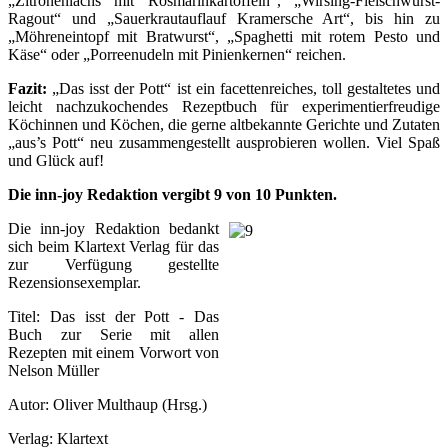
„Zitronenlachs mit Rosmarinkartoffeln“, „Wirsing-Fleischwurst-
Ragout“ und „Sauerkrautauflauf Kramersche Art“, bis hin zu
„Möhreneintopf mit Bratwurst“, „Spaghetti mit rotem Pesto und
Käse“ oder „Porreenudeln mit Pinienkernen“ reichen.
Fazit:
„Das isst der Pott“ ist ein facettenreiches, toll gestaltetes und
leicht nachzukochendes Rezeptbuch für experimentierfreudige
Köchinnen und Köchen, die gerne altbekannte Gerichte und Zutaten
„aus’s Pott“ neu zusammengestellt ausprobieren wollen. Viel Spaß
und Glück auf!
Die inn-joy Redaktion vergibt 9 von 10 Punkten.
Die inn-joy Redaktion bedankt
sich beim Klartext Verlag für das
zur Verfügung gestellte
Rezensionsexemplar.
Titel: Das isst der Pott - Das
Buch zur Serie mit allen
Rezepten mit einem Vorwort von
Nelson Müller
Autor: Oliver Multhaup (Hrsg.)
Verlag: Klartext