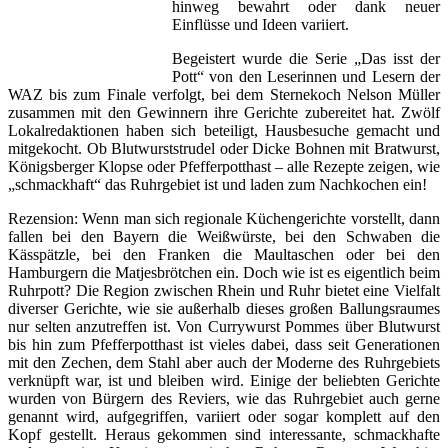
hinweg bewahrt oder dank neuer
Einflüsse und Ideen variiert.
Begeistert wurde die Serie „Das isst der
Pott“ von den Leserinnen und Lesern der
WAZ bis zum Finale verfolgt, bei dem Sternekoch Nelson Müller
zusammen mit den Gewinnern ihre Gerichte zubereitet hat. Zwölf
Lokalredaktionen haben sich beteiligt, Hausbesuche gemacht und
mitgekocht. Ob Blutwurststrudel oder Dicke Bohnen mit Bratwurst,
Königsberger Klopse oder Pfefferpotthast – alle Rezepte zeigen, wie
„schmackhaft“ das Ruhrgebiet ist und laden zum Nachkochen ein!
Rezension: Wenn man sich regionale Küchengerichte vorstellt, dann
fallen bei den Bayern die Weißwürste, bei den Schwaben die
Kässpätzle, bei den Franken die Maultaschen oder bei den
Hamburgern die Matjesbrötchen ein. Doch wie ist es eigentlich beim
Ruhrpott? Die Region zwischen Rhein und Ruhr bietet eine Vielfalt
diverser Gerichte, wie sie außerhalb dieses großen Ballungsraumes
nur selten anzutreffen ist. Von Currywurst Pommes über Blutwurst
bis hin zum Pfefferpotthast ist vieles dabei, dass seit Generationen
mit den Zechen, dem Stahl aber auch der Moderne des Ruhrgebiets
verknüpft war, ist und bleiben wird. Einige der beliebten Gerichte
wurden von Bürgern des Reviers, wie das Ruhrgebiet auch gerne
genannt wird, aufgegriffen, variiert oder sogar komplett auf den
Kopf gestellt. Heraus gekommen sind interessante, schmackhafte