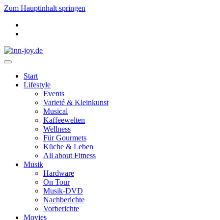
Zum Hauptinhalt springen
Start
Lifestyle
Events
Varieté & Kleinkunst
Musical
Kaffeewelten
Wellness
Für Gourmets
Küche & Leben
All about Fitness
Musik
Hardware
On Tour
Musik-DVD
Nachberichte
Vorberichte
Movies