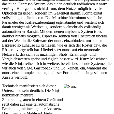
das nunc. Espresso System, das einen deutlich radikaleren Ansatz
verfolgt. Hier geht es nicht darum, dem Nutzer möglichst viele
Optionen zu geben, sondern im Gegenteil darum, Komplexität
vollständig zu eliminieren. Die Maschine übernimmt sämtliche
Parameter der Kaffeezubereitung eigenständig und versteht sich
damit weniger als Werkzeug, sondern vielmehr als vollständig
automatisierter Barista. Mit dem neuen anybeans-System ist es
darüber hinaus möglich, Espresso-Bohnen von Röstereien überall
auf der Welt in die Software der nunc. einzubinden, um so den
Espresso so zuhause zu genießen, wie es sich der Röster bzw. die
Rösterin vorgestellt hat. Hierbei setzt nunc. auf ein neuronales
Netzwerk, das sich aus unzähligen Shots, Erfahrungs- und
Vergleichswerten speist und täglich besser wird. Kurz: Maschinen
wie die Ninja reihen sich in weitere, bereits bestehende Systeme, die
wir auch von Sage, Gastroback und Co. keinen, ein, während die
nunc. einen komplett neuen, in dieser Form noch nicht gesehenen
Ansatz verfolgt.
Technisch manifestiert sich dieser
Unterschied sehr deutlich. Die Ninja
kombiniert mehrere
Zubereitungsarten in einem Gerät und
setzt dabei auf eine teilautomatische
Bedienung mit intelligenter Assistenz.
Das integrierte Mahlwerk bietet