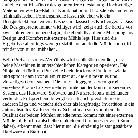
auf eine deutlich stärker designorientierte Gestaltung. Hochwertige
Materialien wie Edelstahl in Kombination mit Holzdetails und einer
minimalistischen Formensprache lassen sie eher wie ein
Designobjekt erscheinen als wie ein klassisches Küchengerät. Dass
die Designsprache immer wichtiger wird, zeigt auch die bereits vor
zwei Jahren erschienene Ligre, die ebenfalls auf eine Mischung aus
Design und Komfort mit externer Mühle legt. Hier sind die
Ergebnisse allerdings weniger stabil und auch die Mühle kann nicht
mit der von nunc. mithalten.
Beim Preis-Leistungs-Verhältnis wird schließlich deutlich, dass
beide Maschinen in unterschiedlichen Kategorien operieren. Die
Ninja bietet für ihren Preis eine beeindruckende Funktionsvielfalt
und spricht damit vor allem Nutzer an, die ein flexibles und
vielseitiges Gerät suchen. Die nunc. hingegen ist weniger ein
einzelnes Produkt als vielmehr ein miteinander kommunizierendes
System, das Hardware, Software und Nutzererlebnis miteinander
verbindet. Entsprechend bewegt es sich auch preislich in einer
anderen Liga und versteht sich eher als langfristige Investition in ein
automatisiertes Kaffeeerlebnis. Schaut man sich vor allem die
Qualität der beiden Mühlen an (die nunc. kommt mit einer externen
Mühle mit Flachmahlscheiben mit einem Durchmesser von 63mm
daher), erkennt man, dass hier nunc. die eindeutig leistungsstärkere
Hardware am Start hat.