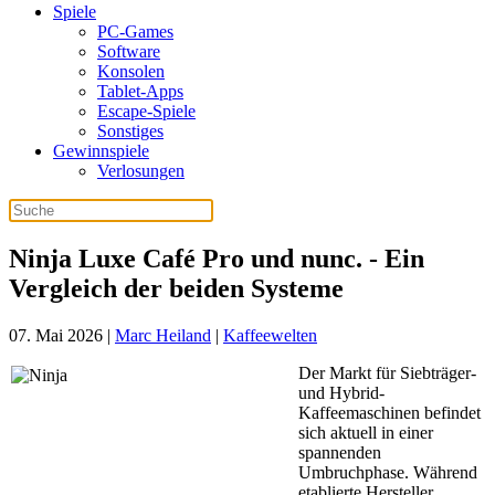
Spiele
PC-Games
Software
Konsolen
Tablet-Apps
Escape-Spiele
Sonstiges
Gewinnspiele
Verlosungen
Ninja Luxe Café Pro und nunc. - Ein
Vergleich der beiden Systeme
07. Mai 2026
|
Marc Heiland
|
Kaffeewelten
Der Markt für Siebträger-
und Hybrid-
Kaffeemaschinen befindet
sich aktuell in einer
spannenden
Umbruchphase. Während
etablierte Hersteller