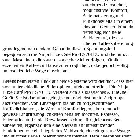
zunehmend versuchen,
möglichst viel Komfort,
Automatisierung und
Funktionsvielfalt in einem
einzigen Gerät zu bündeln,
treten zugleich neue
Anbieter auf, die das
Thema Kaffeezubereitung
grundlegend neu denken. Genau in diesem Spannungsfeld
begegnen sich die Ninja Luxe Café Pro ES701EU und die nunc. –
zwei Maschinen, die zwar das gleiche Ziel verfolgen, nämlich
exzellenten Kaffee zu Hause zu ermöglichen, dabei jedoch völlig
unterschiedliche Wege einschlagen.
Bereits beim ersten Blick auf beide Systeme wird deutlich, dass hier
zwei unterschiedliche Philosophien aufeinandertreffen. Die Ninja
Luxe Café Pro ES701EU versteht sich als klassisches All-inOne-
Gerät. Sie ist darauf ausgelegt, eine möglichst breite Zielgruppe
anzusprechen, von Einsteigern bis hin zu fortgeschrittenen
Kaffeeliebhabern, die Wert auf Komfort legen, aber dennoch
gewisse Eingriffsmöglichkeiten behalten möchten. Espresso,
Filterkaffee und Cold Brew lassen sich mit ihr gleichermaßen
zubereiten, ergänzt durch eine Vielzahl an unterstützenden
Funktionen wie ein integriertes Mahlwerk, eine eingebaute Waage
und automatisierte Dosierungsmechanismen. Dem gegenüber steht