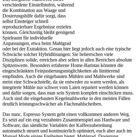
verschiedene Einstellstufen, während
die Kombination aus Waage und
Dosierungshilfe dafür sorgt, dass
selbst Einsteiger schnell
reproduzierbare Ergebnisse erzielen
können. Gleichzeitig bleibt genügend
Spielraum für individuelle
Anpassungen, etwa beim Mahlgrad
oder bei der Extraktion. Genau hier liegt jedoch auch eine typische
Schwäche solcher Hybridlösungen: Sie beherrschen viele
Disziplinen solide, erreichen aber selten in allen Bereichen absolute
Spitzenwerte. Besonders erfahrene Home-Baristas könnten die
eingeschränkten Feinjustierungsmöglichkeiten als limitierend
empfinden. Auch die eingebauten Mühlen und Mahlwerke sind
meist eine Schwachstelle, da sie entweder zu warm werden, als
integrierte Mühle nur schwer vom Laien repariert werden können
und dafür sorgen, dass man sein System komplett einschicken muss.
Auch sind die eingebauten Kegelmahlwerke in den meisten Fällen
deutlich leistungsschwächer als Flachmahlscheiben.
Das nunc. Espresso System geht einen vollkommen anderen Weg.
Es setzt auf ein eng verzahntes Zusammenspiel aus Hardware und
Software, das sämtliche Variablen der Kaffeezubereitung
automatisch steuert und kontinuierlich optimiert, euch aber auch im
Manuel Mode einige Freiheiten bietet. Mahlgrad, Dosierung,