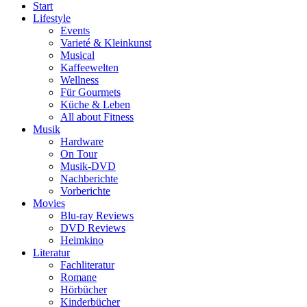
Start
Lifestyle
Events
Varieté & Kleinkunst
Musical
Kaffeewelten
Wellness
Für Gourmets
Küche & Leben
All about Fitness
Musik
Hardware
On Tour
Musik-DVD
Nachberichte
Vorberichte
Movies
Blu-ray Reviews
DVD Reviews
Heimkino
Literatur
Fachliteratur
Romane
Hörbücher
Kinderbücher