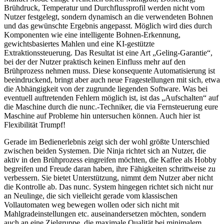
Brühdruck, Temperatur und Durchflussprofil werden nicht vom
Nutzer festgelegt, sondern dynamisch an die verwendeten Bohnen
und das gewünschte Ergebnis angepasst. Möglich wird dies durch
Komponenten wie eine intelligente Bohnen-Erkennung,
gewichtsbasiertes Mahlen und eine KI-gestützte
Extraktionssteuerung. Das Resultat ist eine Art „Geling-Garantie“,
bei der der Nutzer praktisch keinen Einfluss mehr auf den
Brühprozess nehmen muss. Diese konsequente Automatisierung ist
beeindruckend, bringt aber auch neue Fragestellungen mit sich, etwa
die Abhängigkeit von der zugrunde liegenden Software. Was bei
eventuell auftretenden Fehlern möglich ist, ist das „Aufschalten“ auf
die Maschine durch die nunc.-Techniker, die via Fernsteuerung eure
Maschine auf Probleme hin untersuchen können. Auch hier ist
Flexibilität Trumpf!
Gerade im Bedienerlebnis zeigt sich der wohl größte Unterschied
zwischen beiden Systemen. Die Ninja richtet sich an Nutzer, die
aktiv in den Brühprozess eingreifen möchten, die Kaffee als Hobby
begreifen und Freude daran haben, ihre Fähigkeiten schrittweise zu
verbessern. Sie bietet Unterstützung, nimmt dem Nutzer aber nicht
die Kontrolle ab. Das nunc. System hingegen richtet sich nicht nur
an Neulinge, die sich vielleicht gerade vom klassischen
Vollautomaten weg bewegen wollen oder sich nicht mit
Mahlgradeinstellungen etc. auseinandersetzen möchten, sondern
auch an eine Zielgruppe, die maximale Qualität bei minimalem