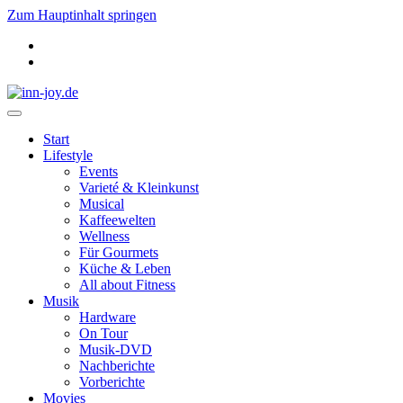
Zum Hauptinhalt springen
Start
Lifestyle
Events
Varieté & Kleinkunst
Musical
Kaffeewelten
Wellness
Für Gourmets
Küche & Leben
All about Fitness
Musik
Hardware
On Tour
Musik-DVD
Nachberichte
Vorberichte
Movies