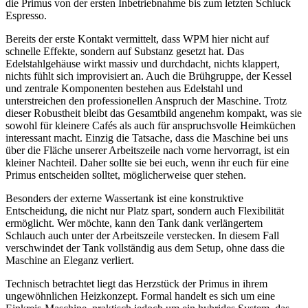
die Primus von der ersten Inbetriebnahme bis zum letzten Schluck
Espresso.
Bereits der erste Kontakt vermittelt, dass WPM hier nicht auf
schnelle Effekte, sondern auf Substanz gesetzt hat. Das
Edelstahlgehäuse wirkt massiv und durchdacht, nichts klappert,
nichts fühlt sich improvisiert an. Auch die Brühgruppe, der Kessel
und zentrale Komponenten bestehen aus Edelstahl und
unterstreichen den professionellen Anspruch der Maschine. Trotz
dieser Robustheit bleibt das Gesamtbild angenehm kompakt, was sie
sowohl für kleinere Cafés als auch für anspruchsvolle Heimküchen
interessant macht. Einzig die Tatsache, dass die Maschine bei uns
über die Fläche unserer Arbeitszeile nach vorne hervorragt, ist ein
kleiner Nachteil. Daher sollte sie bei euch, wenn ihr euch für eine
Primus entscheiden solltet, möglicherweise quer stehen.
Besonders der externe Wassertank ist eine konstruktive
Entscheidung, die nicht nur Platz spart, sondern auch Flexibilität
ermöglicht. Wer möchte, kann den Tank dank verlängertem
Schlauch auch unter der Arbeitszeile verstecken. In diesem Fall
verschwindet der Tank vollständig aus dem Setup, ohne dass die
Maschine an Eleganz verliert.
Technisch betrachtet liegt das Herzstück der Primus in ihrem
ungewöhnlichen Heizkonzept. Formal handelt es sich um eine