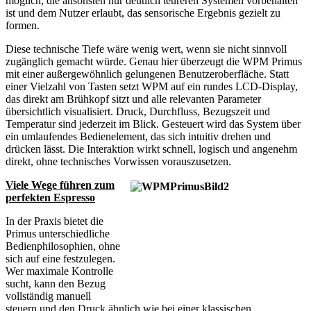
möglich, die ansonsten nur deutlich teureren Systemen vorbehalten
ist und dem Nutzer erlaubt, das sensorische Ergebnis gezielt zu
formen.
Diese technische Tiefe wäre wenig wert, wenn sie nicht sinnvoll
zugänglich gemacht würde. Genau hier überzeugt die WPM Primus
mit einer außergewöhnlich gelungenen Benutzeroberfläche. Statt
einer Vielzahl von Tasten setzt WPM auf ein rundes LCD-Display,
das direkt am Brühkopf sitzt und alle relevanten Parameter
übersichtlich visualisiert. Druck, Durchfluss, Bezugszeit und
Temperatur sind jederzeit im Blick. Gesteuert wird das System über
ein umlaufendes Bedienelement, das sich intuitiv drehen und
drücken lässt. Die Interaktion wirkt schnell, logisch und angenehm
direkt, ohne technisches Vorwissen vorauszusetzen.
Viele Wege führen zum
perfekten Espresso
In der Praxis bietet die
Primus unterschiedliche
Bedienphilosophien, ohne
sich auf eine festzulegen.
Wer maximale Kontrolle
sucht, kann den Bezug
vollständig manuell
steuern und den Druck ähnlich wie bei einer klassischen