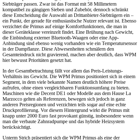
Siebträger passen. Zwar ist das Format mit 58 Millimetern
kompatibel zu gängigen Sieben und Zubehör, dennoch schränkt
diese Entscheidung die Auswahl an Drittanbieter-Siebträgern ein –
ein Punkt, der gerade für enthusiastische Nutzer relevant ist. Ebenso
verzichtet die Primus auf einige Komfortfunktionen, die man in
dieser Geräteklasse vereinzelt findet. Eine Brühung nach Gewicht,
die Einbindung externer Bluetooth-Waagen oder eine App-
Anbindung sind ebenso wenig vorhanden wie ein Temperatursensor
in der Dampflanze. Diese Abwesenheiten schmälern den
Gesamteindruck nicht gravierend, machen aber deutlich, dass WPM
hier bewusst Prioritäten gesetzt hat.
In der Gesamtbetrachtung fällt vor allem das Preis-Leistungs-
Verhältnis ins Gewicht. Die WPM Primus positioniert sich in einem
Segment, in dem viele bekannte Namen deutlich höhere Preise
aufrufen, ohne einen vergleichbaren Funktionsumfang zu bieten.
Maschinen wie die Decent DE1 oder Modelle aus dem Hause La
Marzocco gelten als Referenzen, bewegen sich jedoch in ganz
anderen Preisregionen und verzichten teils sogar auf eine echte
Druckprofilierung. Vor diesem Hintergrund wirkt die Primus mit
knapp unter 2000 Euro fast provokant günstig, insbesondere wenn
man die verbaute Zahnradpumpe und das hybride Heizsystem
berücksichtigt.
Unterm Strich präsentiert sich die WPM Primus als eine der