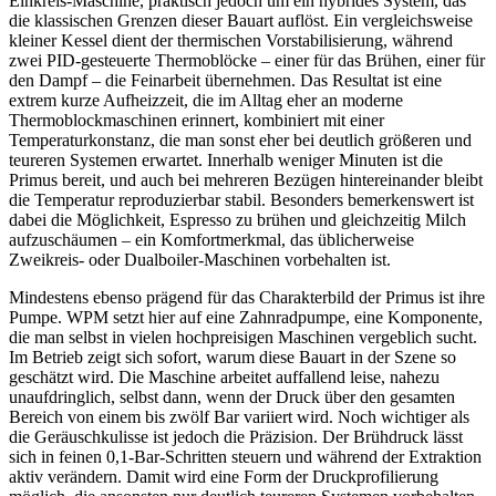
Einkreis-Maschine, praktisch jedoch um ein hybrides System, das
die klassischen Grenzen dieser Bauart auflöst. Ein vergleichsweise
kleiner Kessel dient der thermischen Vorstabilisierung, während
zwei PID-gesteuerte Thermoblöcke – einer für das Brühen, einer für
den Dampf – die Feinarbeit übernehmen. Das Resultat ist eine
extrem kurze Aufheizzeit, die im Alltag eher an moderne
Thermoblockmaschinen erinnert, kombiniert mit einer
Temperaturkonstanz, die man sonst eher bei deutlich größeren und
teureren Systemen erwartet. Innerhalb weniger Minuten ist die
Primus bereit, und auch bei mehreren Bezügen hintereinander bleibt
die Temperatur reproduzierbar stabil. Besonders bemerkenswert ist
dabei die Möglichkeit, Espresso zu brühen und gleichzeitig Milch
aufzuschäumen – ein Komfortmerkmal, das üblicherweise
Zweikreis- oder Dualboiler-Maschinen vorbehalten ist.
Mindestens ebenso prägend für das Charakterbild der Primus ist ihre
Pumpe. WPM setzt hier auf eine Zahnradpumpe, eine Komponente,
die man selbst in vielen hochpreisigen Maschinen vergeblich sucht.
Im Betrieb zeigt sich sofort, warum diese Bauart in der Szene so
geschätzt wird. Die Maschine arbeitet auffallend leise, nahezu
unaufdringlich, selbst dann, wenn der Druck über den gesamten
Bereich von einem bis zwölf Bar variiert wird. Noch wichtiger als
die Geräuschkulisse ist jedoch die Präzision. Der Brühdruck lässt
sich in feinen 0,1-Bar-Schritten steuern und während der Extraktion
aktiv verändern. Damit wird eine Form der Druckprofilierung