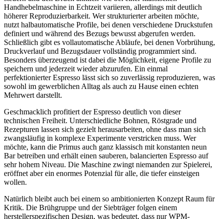
Handhebelmaschine in Echtzeit variieren, allerdings mit deutlich
höherer Reproduzierbarkeit. Wer strukturierter arbeiten möchte,
nutzt halbautomatische Profile, bei denen verschiedene Druckstufen
definiert und während des Bezugs bewusst abgerufen werden.
Schließlich gibt es vollautomatische Abläufe, bei denen Vorbrühung,
Druckverlauf und Bezugsdauer vollständig programmiert sind.
Besonders überzeugend ist dabei die Möglichkeit, eigene Profile zu
speichern und jederzeit wieder abzurufen. Ein einmal
perfektionierter Espresso lässt sich so zuverlässig reproduzieren, was
sowohl im gewerblichen Alltag als auch zu Hause einen echten
Mehrwert darstellt.
Geschmacklich profitiert der Espresso deutlich von dieser
technischen Freiheit. Unterschiedliche Bohnen, Röstgrade und
Rezepturen lassen sich gezielt herausarbeiten, ohne dass man sich
zwangsläufig in komplexe Experimente verstricken muss. Wer
möchte, kann die Primus auch ganz klassisch mit konstanten neun
Bar betreiben und erhält einen sauberen, balancierten Espresso auf
sehr hohem Niveau. Die Maschine zwingt niemanden zur Spielerei,
eröffnet aber ein enormes Potenzial für alle, die tiefer einsteigen
wollen.
Natürlich bleibt auch bei einem so ambitionierten Konzept Raum für
Kritik. Die Brühgruppe und der Siebträger folgen einem
herstellerspezifischen Design, was bedeutet, dass nur WPM-