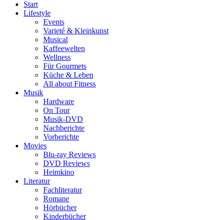
Start
Lifestyle
Events
Varieté & Kleinkunst
Musical
Kaffeewelten
Wellness
Für Gourmets
Küche & Leben
All about Fitness
Musik
Hardware
On Tour
Musik-DVD
Nachberichte
Vorberichte
Movies
Blu-ray Reviews
DVD Reviews
Heimkino
Literatur
Fachliteratur
Romane
Hörbücher
Kinderbücher