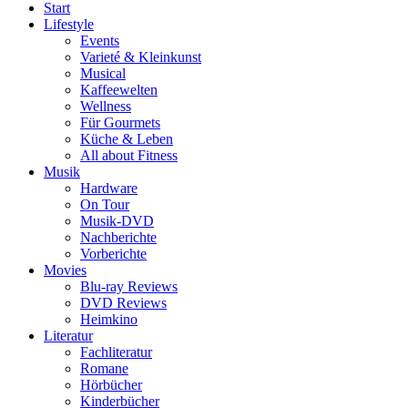
Start
Lifestyle
Events
Varieté & Kleinkunst
Musical
Kaffeewelten
Wellness
Für Gourmets
Küche & Leben
All about Fitness
Musik
Hardware
On Tour
Musik-DVD
Nachberichte
Vorberichte
Movies
Blu-ray Reviews
DVD Reviews
Heimkino
Literatur
Fachliteratur
Romane
Hörbücher
Kinderbücher