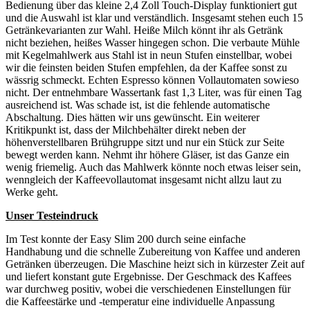
Bedienung über das kleine 2,4 Zoll Touch-Display funktioniert gut
und die Auswahl ist klar und verständlich. Insgesamt stehen euch 15
Getränkevarianten zur Wahl. Heiße Milch könnt ihr als Getränk
nicht beziehen, heißes Wasser hingegen schon. Die verbaute Mühle
mit Kegelmahlwerk aus Stahl ist in neun Stufen einstellbar, wobei
wir die feinsten beiden Stufen empfehlen, da der Kaffee sonst zu
wässrig schmeckt. Echten Espresso können Vollautomaten sowieso
nicht. Der entnehmbare Wassertank fast 1,3 Liter, was für einen Tag
ausreichend ist. Was schade ist, ist die fehlende automatische
Abschaltung. Dies hätten wir uns gewünscht. Ein weiterer
Kritikpunkt ist, dass der Milchbehälter direkt neben der
höhenverstellbaren Brühgruppe sitzt und nur ein Stück zur Seite
bewegt werden kann. Nehmt ihr höhere Gläser, ist das Ganze ein
wenig friemelig. Auch das Mahlwerk könnte noch etwas leiser sein,
wenngleich der Kaffeevollautomat insgesamt nicht allzu laut zu
Werke geht.
Unser Testeindruck
Im Test konnte der Easy Slim 200 durch seine einfache
Handhabung und die schnelle Zubereitung von Kaffee und anderen
Getränken überzeugen. Die Maschine heizt sich in kürzester Zeit auf
und liefert konstant gute Ergebnisse. Der Geschmack des Kaffees
war durchweg positiv, wobei die verschiedenen Einstellungen für
die Kaffeestärke und -temperatur eine individuelle Anpassung