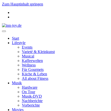
Zum Hauptinhalt springen
Start
Lifestyle
Events
Varieté & Kleinkunst
Musical
Kaffeewelten
Wellness
Für Gourmets
Küche & Leben
All about Fitness
Musik
Hardware
On Tour
Musik-DVD
Nachberichte
Vorberichte
Movies