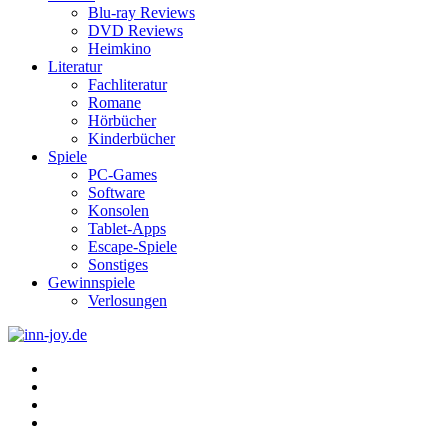
Blu-ray Reviews
DVD Reviews
Heimkino
Literatur
Fachliteratur
Romane
Hörbücher
Kinderbücher
Spiele
PC-Games
Software
Konsolen
Tablet-Apps
Escape-Spiele
Sonstiges
Gewinnspiele
Verlosungen