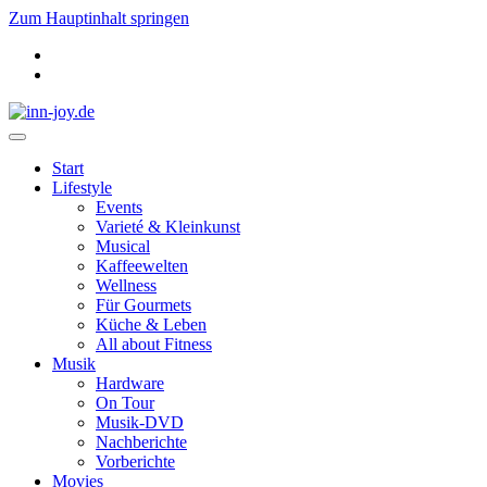
Zum Hauptinhalt springen
Start
Lifestyle
Events
Varieté & Kleinkunst
Musical
Kaffeewelten
Wellness
Für Gourmets
Küche & Leben
All about Fitness
Musik
Hardware
On Tour
Musik-DVD
Nachberichte
Vorberichte
Movies