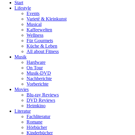
Start
Lifestyle
Events
Varieté & Kleinkunst
Musical
Kaffeewelten
Wellness
Für Gourmets
Küche & Leben
All about Fitness
Musik
Hardware
On Tour
Musik-DVD
Nachberichte
Vorberichte
Movies
Blu-ray Reviews
DVD Reviews
Heimkino
Literatur
Fachliteratur
Romane
Hörbücher
Kinderbücher