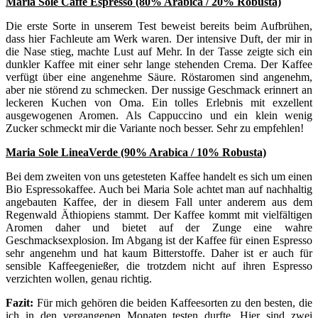
Maria Sole Caffè Espresso (80% Arabica / 20% Robusta)
Die erste Sorte in unserem Test beweist bereits beim Aufbrühen,
dass hier Fachleute am Werk waren. Der intensive Duft, der mir in
die Nase stieg, machte Lust auf Mehr. In der Tasse zeigte sich ein
dunkler Kaffee mit einer sehr lange stehenden Crema. Der Kaffee
verfügt über eine angenehme Säure. Röstaromen sind angenehm,
aber nie störend zu schmecken. Der nussige Geschmack erinnert an
leckeren Kuchen von Oma. Ein tolles Erlebnis mit exzellent
ausgewogenen Aromen. Als Cappuccino und ein klein wenig
Zucker schmeckt mir die Variante noch besser. Sehr zu empfehlen!
Maria Sole LineaVerde (90% Arabica / 10% Robusta)
Bei dem zweiten von uns getesteten Kaffee handelt es sich um einen
Bio Espressokaffee. Auch bei Maria Sole achtet man auf nachhaltig
angebauten Kaffee, der in diesem Fall unter anderem aus dem
Regenwald Äthiopiens stammt. Der Kaffee kommt mit vielfältigen
Aromen daher und bietet auf der Zunge eine wahre
Geschmacksexplosion. Im Abgang ist der Kaffee für einen Espresso
sehr angenehm und hat kaum Bitterstoffe. Daher ist er auch für
sensible Kaffeegenießer, die trotzdem nicht auf ihren Espresso
verzichten wollen, genau richtig.
Fazit:
Für mich gehören die beiden Kaffeesorten zu den besten, die
ich in den vergangenen Monaten testen durfte. Hier sind zwei