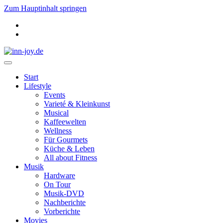
Zum Hauptinhalt springen
Start
Lifestyle
Events
Varieté & Kleinkunst
Musical
Kaffeewelten
Wellness
Für Gourmets
Küche & Leben
All about Fitness
Musik
Hardware
On Tour
Musik-DVD
Nachberichte
Vorberichte
Movies