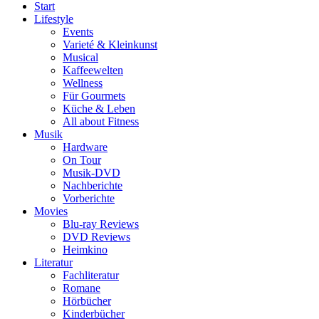
Start
Lifestyle
Events
Varieté & Kleinkunst
Musical
Kaffeewelten
Wellness
Für Gourmets
Küche & Leben
All about Fitness
Musik
Hardware
On Tour
Musik-DVD
Nachberichte
Vorberichte
Movies
Blu-ray Reviews
DVD Reviews
Heimkino
Literatur
Fachliteratur
Romane
Hörbücher
Kinderbücher