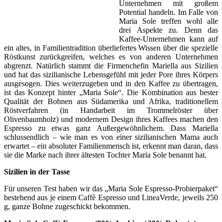
Unternehmen mit großem
Potential handeln. Im Falle von
Maria Sole treffen wohl alle
drei Aspekte zu. Denn das
Kaffee-Unternehmen kann auf
ein altes, in Familientradition überliefertes Wissen über die spezielle
Röstkunst zurückgreifen, welches es von anderen Unternehmen
abgrenzt. Natürlich stammt die Firmenchefin Mariella aus Sizilien
und hat das sizilianische Lebensgefühl mit jeder Pore ihres Körpers
ausgesogen. Dies weiterzugeben und in den Kaffee zu übertragen,
ist das Konzept hinter „Maria Sole“. Die Kombination aus bester
Qualität der Bohnen aus Südamerika und Afrika, traditionellem
Röstverfahren (in Handarbeit im Trommelröster über
Olivenbaumholz) und modernem Design ihres Kaffees machen den
Espresso zu etwas ganz Außergewöhnlichem. Dass Mariella
schlussendlich – wie man es von einer sizilianischen Mama auch
erwartet – ein absoluter Familienmensch ist, erkennt man daran, dass
sie die Marke nach ihrer ältesten Tochter Maria Sole benannt hat.
Sizilien in der Tasse
Für unseren Test haben wir das „Maria Sole Espresso-Probierpaket“
bestehend aus je einem Caffè Espresso und LineaVerde, jeweils 250
g, ganze Bohne zugeschickt bekommen.