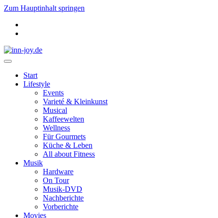
Zum Hauptinhalt springen
Start
Lifestyle
Events
Varieté & Kleinkunst
Musical
Kaffeewelten
Wellness
Für Gourmets
Küche & Leben
All about Fitness
Musik
Hardware
On Tour
Musik-DVD
Nachberichte
Vorberichte
Movies