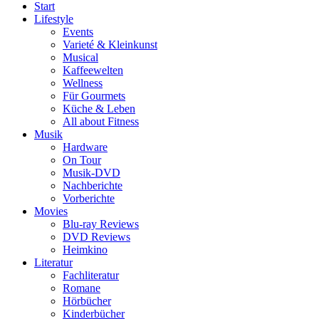
Start
Lifestyle
Events
Varieté & Kleinkunst
Musical
Kaffeewelten
Wellness
Für Gourmets
Küche & Leben
All about Fitness
Musik
Hardware
On Tour
Musik-DVD
Nachberichte
Vorberichte
Movies
Blu-ray Reviews
DVD Reviews
Heimkino
Literatur
Fachliteratur
Romane
Hörbücher
Kinderbücher